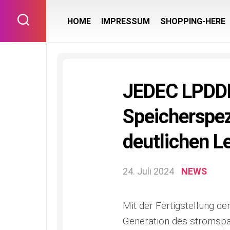
Skip
to
HOME
IMPRESSUM
SHOPPING-HERE
content
JEDEC LPD
Speicherspez
deutlichen L
24. Juli 2024
NEWS
Mit der Fertigstellung de
Generation des stromsp