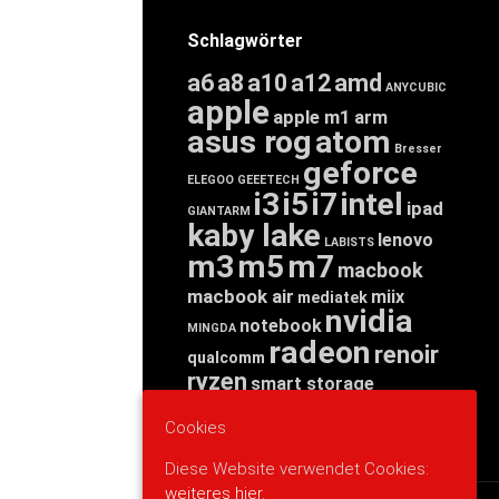
Schlagwörter
a6
a8
a10
a12
amd
ANYCUBIC
apple
apple m1
arm
asus rog
atom
Bresser
geforce
ELEGOO
GEEETECH
i3
i5
i7
intel
ipad
GIANTARM
kaby lake
lenovo
LABISTS
m3
m5
m7
macbook
macbook air
miix
mediatek
nvidia
notebook
MINGDA
radeon
renoir
qualcomm
ryzen
smart storage
tab
tablet
snapdragon
Cookies
threadripper
zen
yoga
Diese Website verwendet Cookies:
weiteres hier.