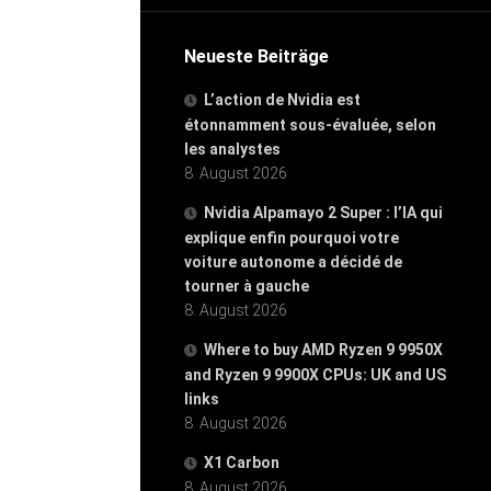
Neueste Beiträge
L’action de Nvidia est
étonnamment sous-évaluée, selon
les analystes
8. August 2026
Nvidia Alpamayo 2 Super : l’IA qui
explique enfin pourquoi votre
voiture autonome a décidé de
tourner à gauche
8. August 2026
Where to buy AMD Ryzen 9 9950X
and Ryzen 9 9900X CPUs: UK and US
links
8. August 2026
X1 Carbon
8. August 2026