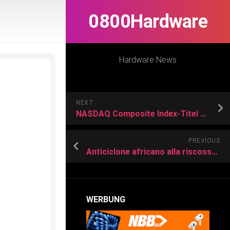
0800Hardware
Hardware News
NEXT
NASDAQ Composite Index-Titel QUALCOMM-Aktie: So viel Gewinn hätte ein Investment in QUALCOMM von vor 10 Jahren eingebracht
PREVIOUS
Anticiclone africano alla riscossa, caldo intenso entro il weekend
WERBUNG