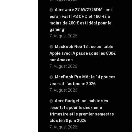
Alienware 27 AW2725DM : cet
écran Fast IPS QHD et 180 Hz à
moins de 200 € est idéal pour le
gaming
7. August 2026
MacBook Neo 13 : ce portable
Apple avec IA passe sous les 800€
sur Amazon
7. August 2026
MacBook Pro M6 : le 14 pouces
viserait l’automne 2026
7. August 2026
Acer Gadget Inc. publie ses
résultats pour le deuxième
trimestre et le premier semestre
clos le 30 juin 2026
7. August 2026