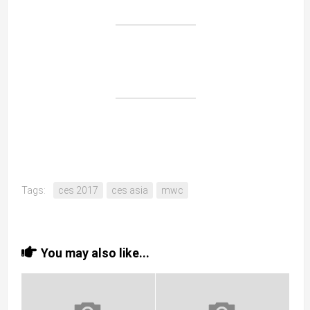
Tags:
ces 2017
ces asia
mwc
You may also like...