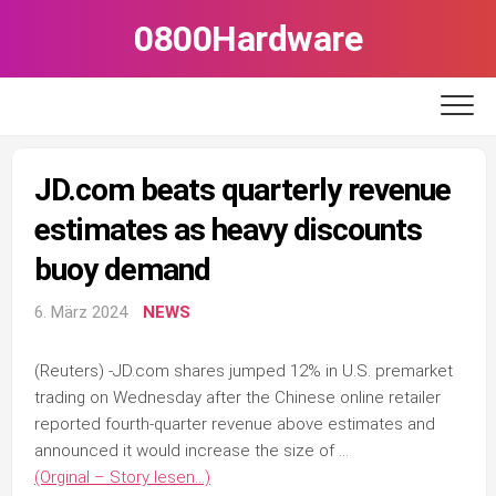
Skip
0800Hardware
to
content
JD.com beats quarterly revenue
estimates as heavy discounts
buoy demand
6. März 2024
NEWS
(Reuters) -JD.com shares jumped 12% in U.S. premarket
trading on Wednesday after the Chinese online retailer
reported fourth-quarter revenue above estimates and
announced it would increase the size of …
(Orginal – Story lesen…)