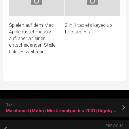
Spielen auf dem Mac:
2-in-1 tablets keyed up
Apple rüstet massiv
for success
auf, aber an einer
entscheidenden Stelle
hakt es weiterhin
NEXT
Mainboard (Mobo) Marktanalyse bis 2031| Gigabyte, ASRock, MSI, Biostar
PREVIOUS