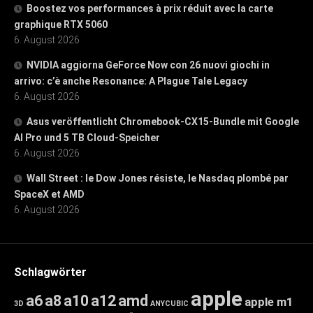
Boostez vos performances à prix réduit avec la carte
graphique RTX 5060
6. August 2026
NVIDIA aggiorna GeForce Now con 26 nuovi giochi in
arrivo: c’è anche Resonance: A Plague Tale Legacy
6. August 2026
Asus veröffentlicht Chromebook-CX15-Bundle mit Google
AI Pro und 5 TB Cloud-Speicher
6. August 2026
Wall Street : le Dow Jones résiste, le Nasdaq plombé par
SpaceX et AMD
6. August 2026
Schlagwörter
apple
a6
a8
a10
a12
amd
apple m1
3D
ANYCUBIC