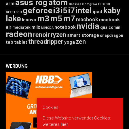
asus rog
atom
arm
Bresser
Comgrow
ELEGOO
geforce
i3
i5
i7
intel
kaby
ipad
GEEETECH
lake
m3
m5
m7
macbook
macbook
lenovo
nvidia
air
miix
notebook
mediatek
qualcomm
MINGDA
radeon
renoir
ryzen
smart storage
snapdragon
threadripper
zen
tab
tablet
yoga
WERBUNG
Cookies
Diese Website verwendet Cookies:
weiteres hier.