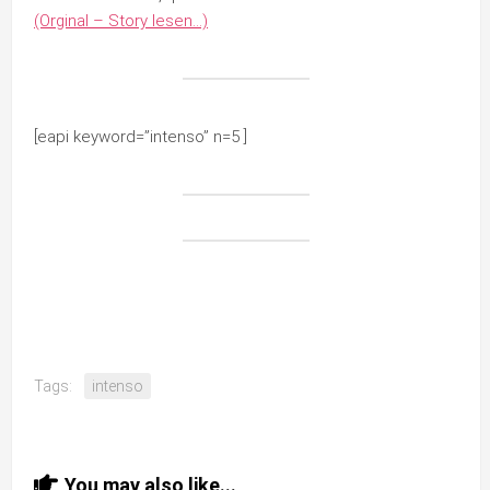
(Orginal – Story lesen…)
[eapi keyword=”intenso” n=5 ]
Tags:
intenso
You may also like...