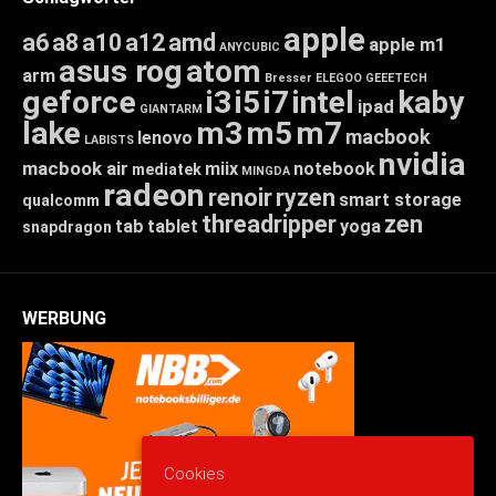
apple
a6
a8
a10
a12
amd
apple m1
ANYCUBIC
asus rog
atom
arm
Bresser
ELEGOO
GEEETECH
geforce
i3
i5
i7
intel
kaby
ipad
GIANTARM
lake
m3
m5
m7
macbook
lenovo
LABISTS
nvidia
macbook air
miix
notebook
mediatek
MINGDA
radeon
renoir
ryzen
smart storage
qualcomm
threadripper
zen
tab
tablet
yoga
snapdragon
WERBUNG
Cookies