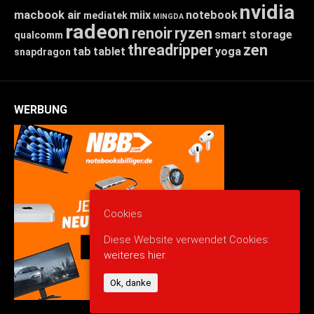
nvidia
macbook air
miix
notebook
mediatek
MINGDA
radeon
renoir
ryzen
smart storage
qualcomm
threadripper
zen
tab
tablet
yoga
snapdragon
WERBUNG
Cookies
Diese Website verwendet Cookies:
weiteres hier.
Ok, danke