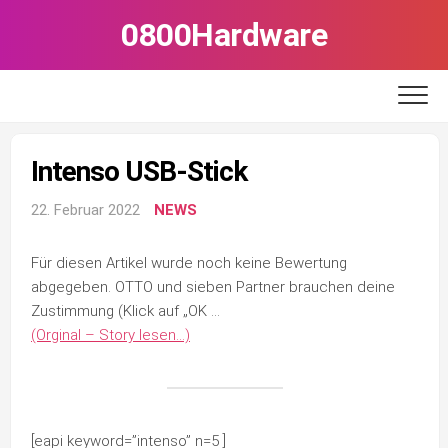
Skip
0800Hardware
to
content
Intenso USB-Stick
22. Februar 2022
NEWS
Für diesen Artikel wurde noch keine Bewertung
abgegeben. OTTO und sieben Partner brauchen deine
Zustimmung (Klick auf „OK …
(Orginal – Story lesen…)
[eapi keyword=”intenso” n=5 ]