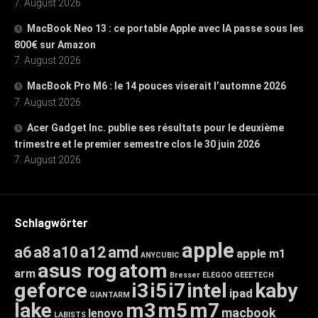
7. August 2026
MacBook Neo 13 : ce portable Apple avec IA passe sous les
800€ sur Amazon
7. August 2026
MacBook Pro M6 : le 14 pouces viserait l’automne 2026
7. August 2026
Acer Gadget Inc. publie ses résultats pour le deuxième
trimestre et le premier semestre clos le 30 juin 2026
7. August 2026
Schlagwörter
apple
a6
a8
a10
a12
amd
apple m1
ANYCUBIC
asus rog
atom
arm
Bresser
ELEGOO
GEEETECH
geforce
i3
i5
i7
intel
kaby
ipad
GIANTARM
lake
m3
m5
m7
macbook
lenovo
LABISTS