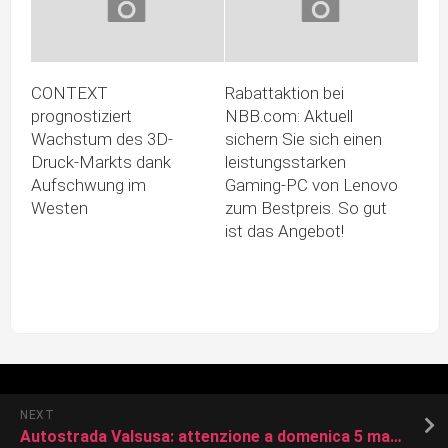
CONTEXT
Rabattaktion bei
prognostiziert
NBB.com: Aktuell
Wachstum des 3D-
sichern Sie sich einen
Druck-Markts dank
leistungsstarken
Aufschwung im
Gaming-PC von Lenovo
Westen
zum Bestpreis. So gut
ist das Angebot!
NEXT
Autostrada Valsusa: attenzione a domenica 5 marzo, annunciate code e traffico intenso