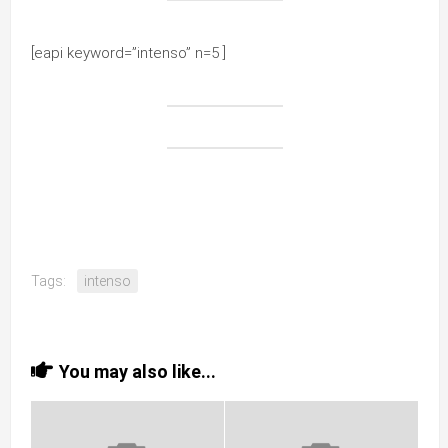
[eapi keyword=”intenso” n=5 ]
Tags:
intenso
You may also like...