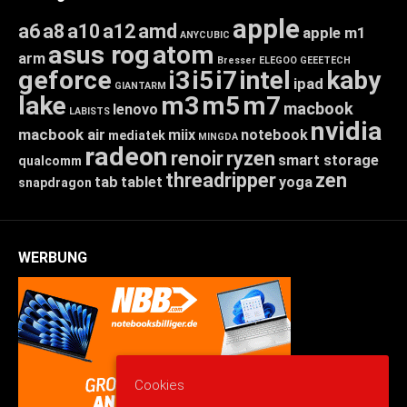
apple
a6
a8
a10
a12
amd
apple m1
ANYCUBIC
asus rog
atom
arm
Bresser
ELEGOO
GEEETECH
geforce
i3
i5
i7
intel
kaby
ipad
GIANTARM
lake
m3
m5
m7
macbook
lenovo
LABISTS
nvidia
macbook air
miix
notebook
mediatek
MINGDA
radeon
renoir
ryzen
smart storage
qualcomm
threadripper
zen
tab
tablet
yoga
snapdragon
WERBUNG
Cookies