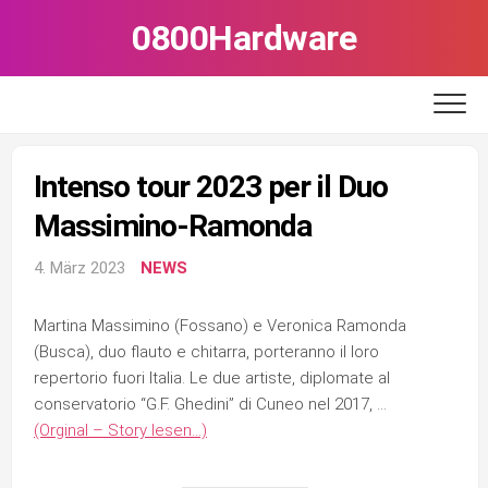
Skip
0800Hardware
to
content
Intenso tour 2023 per il Duo
Massimino-Ramonda
4. März 2023
NEWS
Martina Massimino (Fossano) e Veronica Ramonda
(Busca), duo flauto e chitarra, porteranno il loro
repertorio fuori Italia. Le due artiste, diplomate al
conservatorio “G.F. Ghedini” di Cuneo nel 2017, …
(Orginal – Story lesen…)