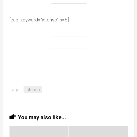
[eapi keyword=”intenso” n=5 ]
Tags:
intenso
You may also like...