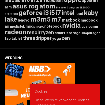
a6
a8
a10
a12
amd
apple m1
3D
ANYCUBIC
asus rog
atom
arm
Bresser
Comgrow
ELEGOO
geforce
i3
i5
i7
intel
kaby
ipad
GEEETECH
lake
m3
m5
m7
macbook
macbook
lenovo
nvidia
air
miix
notebook
mediatek
qualcomm
MINGDA
radeon
renoir
ryzen
smart storage
snapdragon
threadripper
zen
tab
tablet
yoga
WERBUNG
Cookies
Diese Website verwendet Cookies: