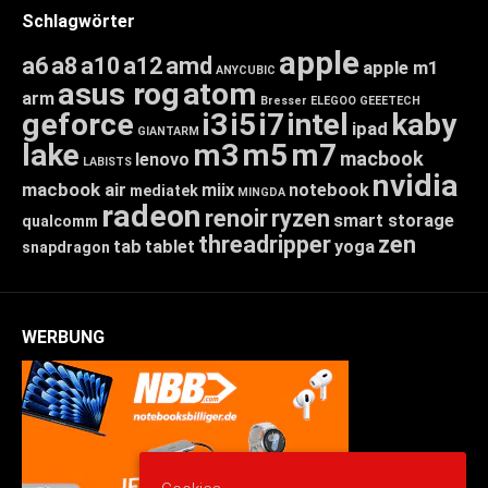
Schlagwörter
apple
a6
a8
a10
a12
amd
apple m1
ANYCUBIC
asus rog
atom
arm
Bresser
ELEGOO
GEEETECH
geforce
i3
i5
i7
intel
kaby
ipad
GIANTARM
lake
m3
m5
m7
macbook
lenovo
LABISTS
nvidia
macbook air
miix
notebook
mediatek
MINGDA
radeon
renoir
ryzen
smart storage
qualcomm
threadripper
zen
tab
tablet
yoga
snapdragon
WERBUNG