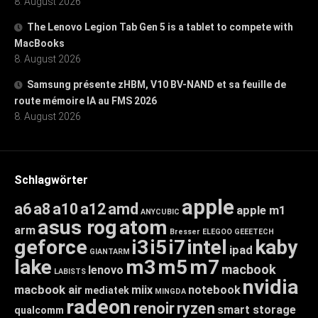
8. August 2026
The Lenovo Legion Tab Gen 5 is a tablet to compete with
MacBooks
8. August 2026
Samsung présente zHBM, V10 BV-NAND et sa feuille de
route mémoire IA au FMS 2026
8. August 2026
Schlagwörter
apple
a6
a8
a10
a12
amd
apple m1
ANYCUBIC
asus rog
atom
arm
Bresser
ELEGOO
GEEETECH
geforce
i3
i5
i7
intel
kaby
ipad
GIANTARM
lake
m3
m5
m7
macbook
lenovo
LABISTS
nvidia
macbook air
miix
notebook
mediatek
MINGDA
radeon
renoir
ryzen
smart storage
qualcomm