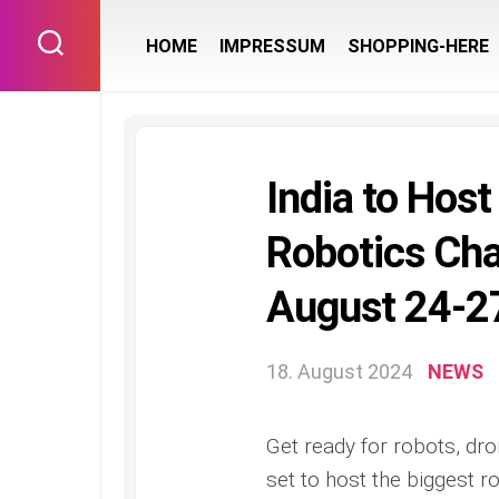
Skip
to
HOME
IMPRESSUM
SHOPPING-HERE
content
India to Hos
Robotics Ch
August 24-2
18. August 2024
NEWS
Get ready for robots, dron
set to host the biggest 