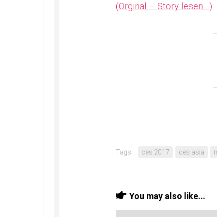
(Orginal – Story lesen…)
Tags:
ces 2017
ces asia
You may also like...