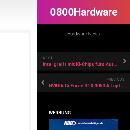
0800Hardware
Hardware News
NEXT
Intel greift mit KI-Chips fürs Auto an
PREVIOUS
NVIDIA GeForce RTX 3050 A Laptop GPU vs AMD Radeon RX 6600M vs NVIDIA GeForce RTX 3080
WERBUNG