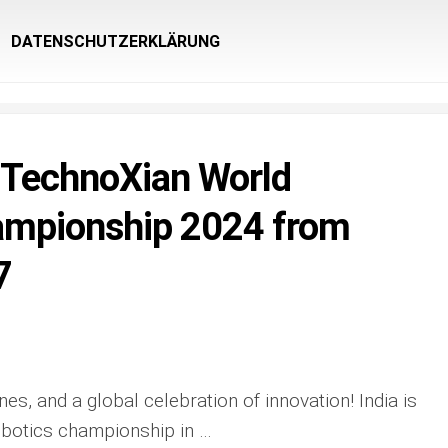
DATENSCHUTZERKLÄRUNG
t TechnoXian World
ampionship 2024 from
7
es, and a global celebration of innovation! India is
robotics championship in …