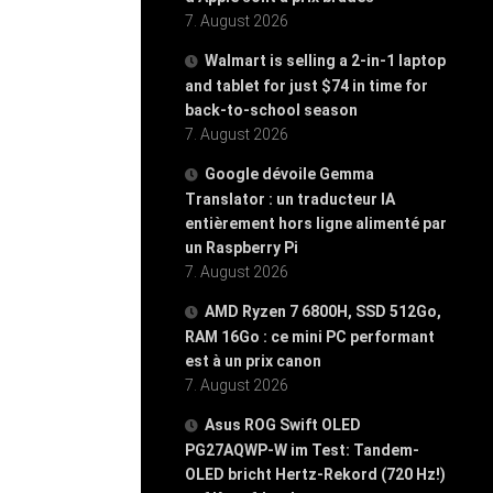
7. August 2026
Walmart is selling a 2-in-1 laptop
and tablet for just $74 in time for
back-to-school season
7. August 2026
Google dévoile Gemma
Translator : un traducteur IA
entièrement hors ligne alimenté par
un Raspberry Pi
7. August 2026
AMD Ryzen 7 6800H, SSD 512Go,
RAM 16Go : ce mini PC performant
est à un prix canon
7. August 2026
Asus ROG Swift OLED
PG27AQWP-W im Test: Tandem-
OLED bricht Hertz-Rekord (720 Hz!)