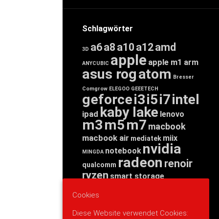
Schlagwörter
a6
a8
a10
a12
amd
3D
apple
apple m1
arm
ANYCUBIC
asus rog
atom
Bresser
Comgrow
ELEGOO
GEEETECH
geforce
i3
i5
i7
intel
kaby lake
ipad
lenovo
m3
m5
m7
macbook
macbook air
miix
mediatek
nvidia
notebook
MINGDA
radeon
renoir
qualcomm
ryzen
smart storage
tab
tablet
snapdragon
Cookies
threadripper
zen
yoga
Diese Website verwendet Cookies: