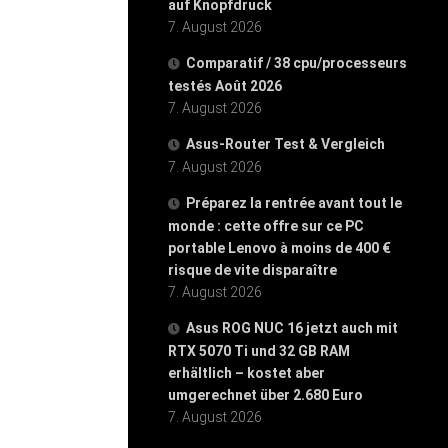
auf Knopfdruck
7. August 2026
Comparatif / 38 cpu/processeurs
testés Août 2026
7. August 2026
Asus-Router Test & Vergleich
7. August 2026
Préparez la rentrée avant tout le
monde : cette offre sur ce PC
portable Lenovo à moins de 400 €
risque de vite disparaître
7. August 2026
Asus ROG NUC 16 jetzt auch mit
RTX 5070 Ti und 32 GB RAM
erhältlich – kostet aber
umgerechnet über 2.680 Euro
7. August 2026