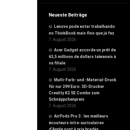
Neueste Beiträge
Lenovo pode estar trabalhando
no ThinkBook mais fino que já fez
7. August 2026
Acer Gadget accorde un prêt de
63,5 millions de dollars taïwanais à
sa filiale
7. August 2026
Multi-Farb- und -Material-Druck
für nur 299 Euro: 3D-Drucker
Creality K2 SE Combo zum
Schnäppchenpreis
7. August 2026
AirPods Pro 3 : les meilleurs
écouteurs intra-auriculaires
d’Apple sont à prix bradés