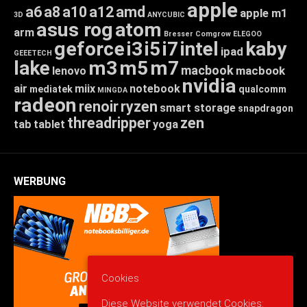
apple
a6
a8
a10
a12
amd
apple m1
3D
ANYCUBIC
asus rog
atom
arm
Bresser
Comgrow
ELEGOO
geforce
i3
i5
i7
intel
kaby
ipad
GEEETECH
lake
m3
m5
m7
macbook
macbook
lenovo
nvidia
air
miix
notebook
mediatek
qualcomm
MINGDA
radeon
renoir
ryzen
smart storage
snapdragon
threadripper
zen
tab
tablet
yoga
WERBUNG
Cookies
Diese Website verwendet Cookies: