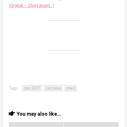
(Orginal – Story lesen…)
Tags:
ces 2017
ces asia
mwc
You may also like...