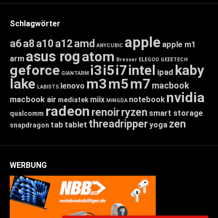
Schlagwörter
apple
a6
a8
a10
a12
amd
apple m1
ANYCUBIC
asus rog
atom
arm
Bresser
ELEGOO
GEEETECH
geforce
i3
i5
i7
intel
kaby
ipad
GIANTARM
lake
m3
m5
m7
macbook
lenovo
LABISTS
nvidia
macbook air
miix
notebook
mediatek
MINGDA
radeon
renoir
ryzen
smart storage
qualcomm
threadripper
zen
tab
tablet
yoga
snapdragon
WERBUNG