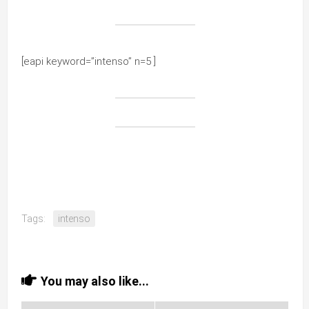
[eapi keyword=”intenso” n=5 ]
Tags:
intenso
You may also like...