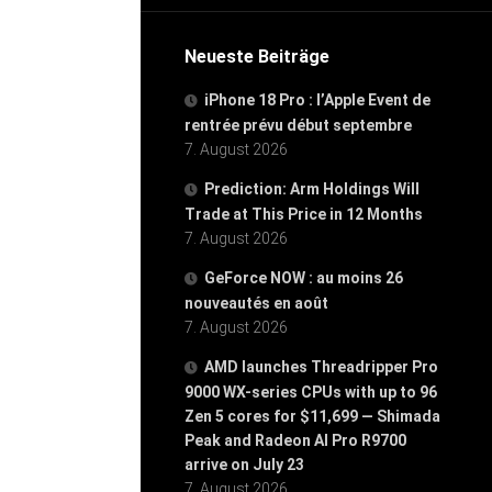
Neueste Beiträge
iPhone 18 Pro : l’Apple Event de
rentrée prévu début septembre
7. August 2026
Prediction: Arm Holdings Will
Trade at This Price in 12 Months
7. August 2026
GeForce NOW : au moins 26
nouveautés en août
7. August 2026
AMD launches Threadripper Pro
9000 WX-series CPUs with up to 96
Zen 5 cores for $11,699 — Shimada
Peak and Radeon AI Pro R9700
arrive on July 23
7. August 2026