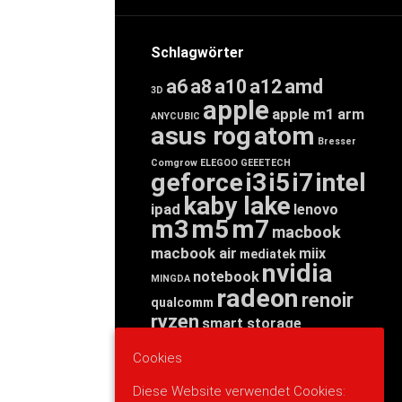
Schlagwörter
a6
a8
a10
a12
amd
3D
apple
apple m1
arm
ANYCUBIC
asus rog
atom
Bresser
Comgrow
ELEGOO
GEEETECH
geforce
i3
i5
i7
intel
kaby lake
ipad
lenovo
m3
m5
m7
macbook
macbook air
miix
mediatek
nvidia
notebook
MINGDA
radeon
renoir
qualcomm
ryzen
smart storage
tab
tablet
snapdragon
Cookies
threadripper
zen
yoga
Diese Website verwendet Cookies: