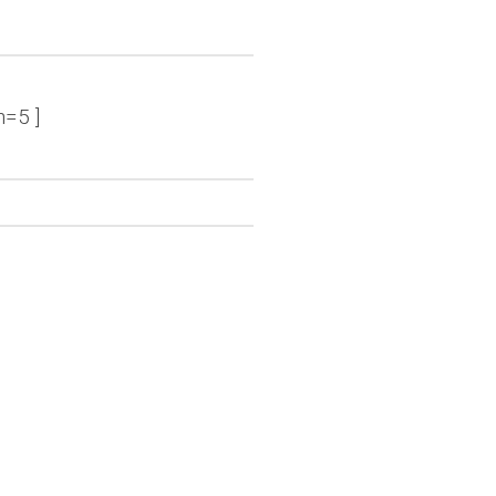
n=5 ]