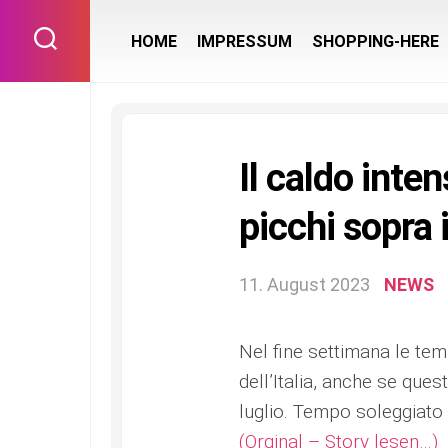
Skip
to
HOME
IMPRESSUM
SHOPPING-HERE
content
Il caldo inte
picchi sopra 
11. August 2023
NEWS
Nel fine settimana le tem
dell’Italia, anche se que
luglio. Tempo soleggiato 
(Orginal – Story lesen…)