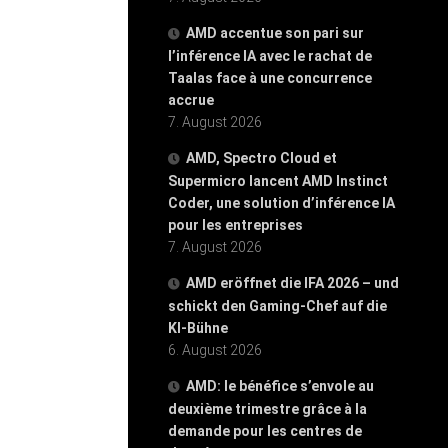
AMD accentue son pari sur
l’inférence IA avec le rachat de
Taalas face à une concurrence
accrue
7. August 2026
AMD, Spectro Cloud et
Supermicro lancent AMD Instinct
Coder, une solution d’inférence IA
pour les entreprises
7. August 2026
AMD eröffnet die IFA 2026 – und
schickt den Gaming-Chef auf die
KI-Bühne
6. August 2026
AMD: le bénéfice s’envole au
deuxième trimestre grâce à la
demande pour les centres de