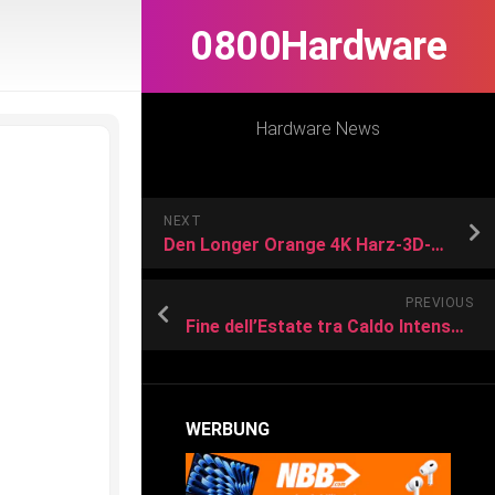
0800Hardware
Hardware News
NEXT
Den Longer Orange 4K Harz-3D-Drucker gibt es bei Geekbuying zum Schnäppchenpreis. (Bild: Geekbuying)
PREVIOUS
Fine dell’Estate tra Caldo Intenso e Cambiamenti Atmosferici
WERBUNG