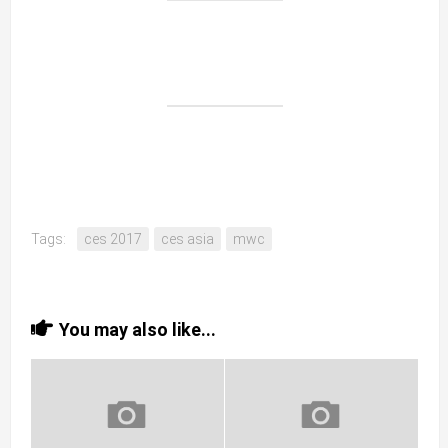
Tags:
ces 2017
ces asia
mwc
You may also like...