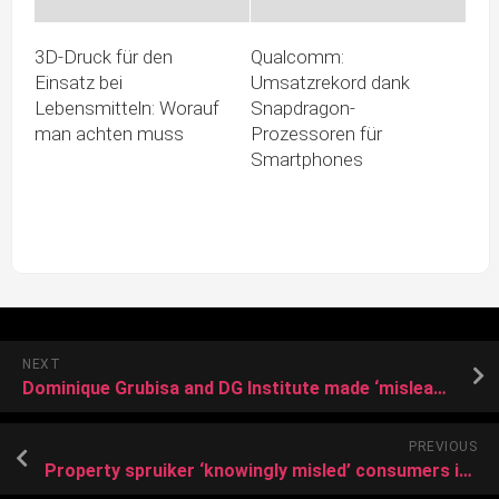
3D-Druck für den
Qualcomm:
Einsatz bei
Umsatzrekord dank
Lebensmitteln: Worauf
Snapdragon-
man achten muss
Prozessoren für
Smartphones
NEXT
Dominique Grubisa and DG Institute made ‘misleading representations’ to students in wealth seminars: ACCC
PREVIOUS
Property spruiker ‘knowingly misled’ consumers in wealth scheme