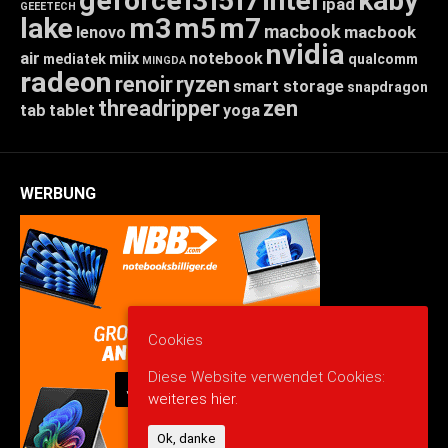
geforce
i3
i5
i7
intel
kaby
ipad
GEEETECH
lake
m3
m5
m7
macbook
macbook
lenovo
nvidia
air
miix
notebook
mediatek
qualcomm
MINGDA
radeon
renoir
ryzen
smart storage
snapdragon
threadripper
zen
tab
tablet
yoga
WERBUNG
Cookies
Diese Website verwendet Cookies:
weiteres hier.
Ok, danke