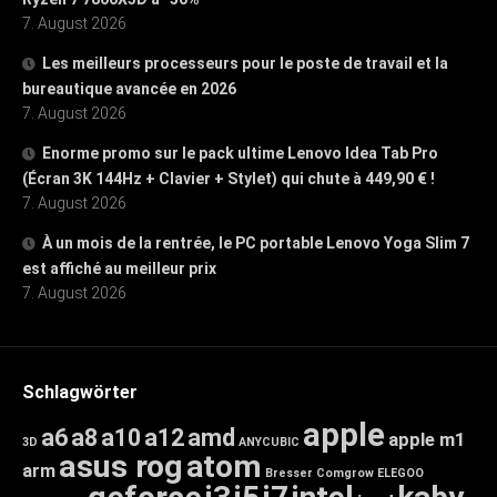
7. August 2026
Les meilleurs processeurs pour le poste de travail et la
bureautique avancée en 2026
7. August 2026
Enorme promo sur le pack ultime Lenovo Idea Tab Pro
(Écran 3K 144Hz + Clavier + Stylet) qui chute à 449,90 € !
7. August 2026
À un mois de la rentrée, le PC portable Lenovo Yoga Slim 7
est affiché au meilleur prix
7. August 2026
Schlagwörter
apple
a6
a8
a10
a12
amd
apple m1
3D
ANYCUBIC
asus rog
atom
arm
Bresser
Comgrow
ELEGOO