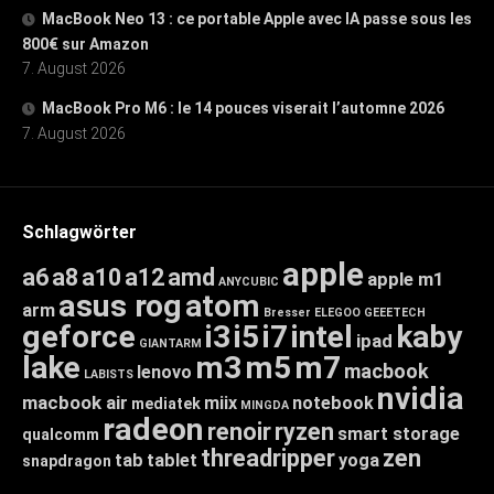
MacBook Neo 13 : ce portable Apple avec IA passe sous les
800€ sur Amazon
7. August 2026
MacBook Pro M6 : le 14 pouces viserait l’automne 2026
7. August 2026
Schlagwörter
apple
a6
a8
a10
a12
amd
apple m1
ANYCUBIC
asus rog
atom
arm
Bresser
ELEGOO
GEEETECH
geforce
i3
i5
i7
intel
kaby
ipad
GIANTARM
lake
m3
m5
m7
macbook
lenovo
LABISTS
nvidia
macbook air
miix
notebook
mediatek
MINGDA
radeon
renoir
ryzen
smart storage
qualcomm
threadripper
zen
tab
tablet
yoga
snapdragon