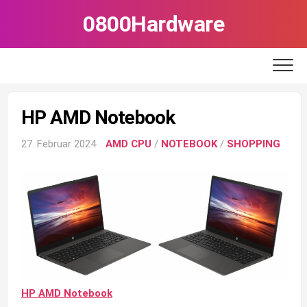
Skip
0800Hardware
to
content
HP AMD Notebook
27. Februar 2024
AMD CPU
/
NOTEBOOK
/
SHOPPING
HP AMD Notebook