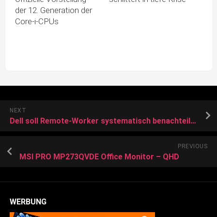
der 12. Generation der
Core-i-CPUs
NEXT
Dell soll Remote-Worker systematisch benachteiligen
PREVIOUS
MSI PRO MP273QVDE Office Monitor – QHD
WERBUNG