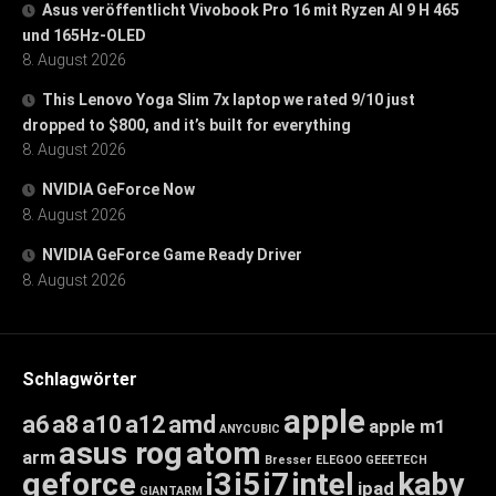
Asus veröffentlicht Vivobook Pro 16 mit Ryzen AI 9 H 465
und 165Hz-OLED
8. August 2026
This Lenovo Yoga Slim 7x laptop we rated 9/10 just
dropped to $800, and it’s built for everything
8. August 2026
NVIDIA GeForce Now
8. August 2026
NVIDIA GeForce Game Ready Driver
8. August 2026
Schlagwörter
apple
a6
a8
a10
a12
amd
apple m1
ANYCUBIC
asus rog
atom
arm
Bresser
ELEGOO
GEEETECH
geforce
i3
i5
i7
intel
kaby
ipad
GIANTARM