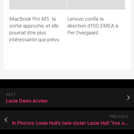
MacBook Pro M5 : la
Lenovo confie la
sortie approche, et elle
direction d’ISG EMEA à
pourrait être plus
Per Overgaard
intéressante que prévu
NEXT
Lacie Dawn Archer
PREVIOUS
In Photos: Lexie Hull’s twin sister Lacie Hull “too old for Leonardo DiCaprio” as she shares 25th pre-birthday bash snaps