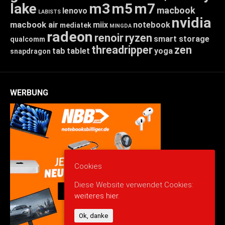
lake
m3
m5
m7
macbook
lenovo
LABISTS
nvidia
macbook air
miix
notebook
mediatek
MINGDA
radeon
renoir
ryzen
smart storage
qualcomm
threadripper
zen
tab
tablet
yoga
snapdragon
WERBUNG
Cookies
Diese Website verwendet Cookies:
weiteres hier.
Ok, danke