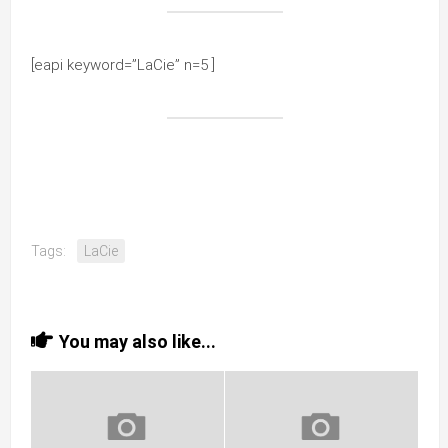
[eapi keyword=”LaCie” n=5 ]
Tags:
LaCie
You may also like...