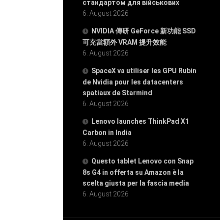
стандартом для військових
6. August 2026
NVIDIA 傳研 GeForce 新功能 SSD
可充當額外 VRAM 提升效能
6. August 2026
SpaceX va utiliser les GPU Rubin
de Nvidia pour les datacenters
spatiaux de Starmind
6. August 2026
Lenovo launches ThinkPad X1
Carbon in India
6. August 2026
Questo tablet Lenovo con Snap
8s G4 in offerta su Amazon è la
scelta giusta per la fascia media
6. August 2026