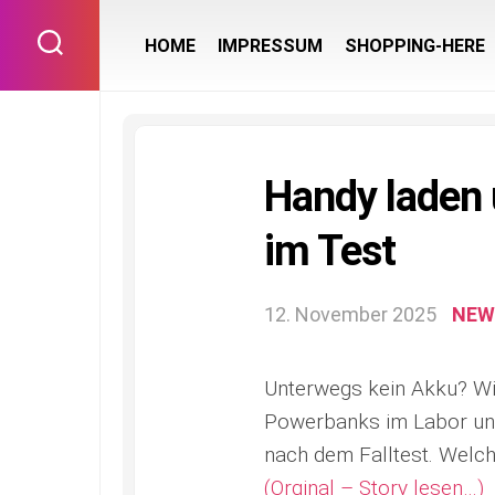
Skip
to
HOME
IMPRESSUM
SHOPPING-HERE
content
Handy laden
im Test
12. November 2025
NEW
Unterwegs kein Akku? Wi
Powerbanks im Labor und 
nach dem Falltest. Welc
(Orginal – Story lesen…)