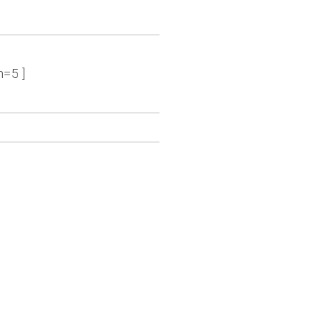
n=5 ]