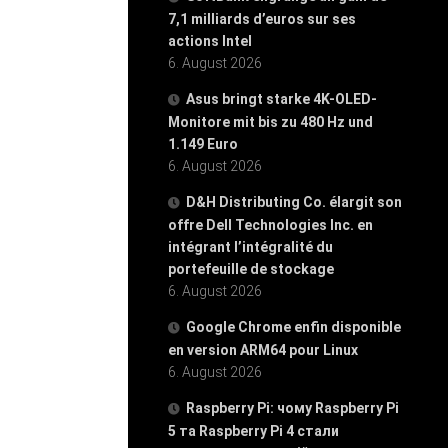
7,1 milliards d’euros sur ses
actions Intel
6. August 2026
Asus bringt starke 4K-OLED-
Monitore mit bis zu 480 Hz und
1.149 Euro
6. August 2026
D&H Distributing Co. élargit son
offre Dell Technologies Inc. en
intégrant l’intégralité du
portefeuille de stockage
6. August 2026
Google Chrome enfin disponible
en version ARM64 pour Linux
6. August 2026
Raspberry Pi: чому Raspberry Pi
5 та Raspberry Pi 4 стали