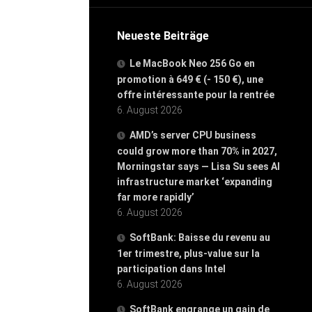
Neueste Beiträge
Le MacBook Neo 256 Go en
promotion à 649 € (- 150 €), une
offre intéressante pour la rentrée
6. August 2026
AMD’s server CPU business
could grow more than 70% in 2027,
Morningstar says — Lisa Su sees AI
infrastructure market ‘expanding
far more rapidly’
6. August 2026
SoftBank: Baisse du revenu au
1er trimestre, plus-value sur la
participation dans Intel
6. August 2026
SoftBank engrange un gain de