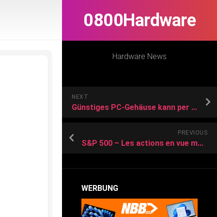
0800Hardware
Hardware News
NEXT
Günstiges PC-Gehäuse kann per 3D-Drucker erweitert werden: Cooler Master präsentiert QUBE 540
PREVIOUS
S&P 500 – Les actions en vue mardi : Fedex, AMD, Nvidia, Microsoft, CoreWeave, Paramount Skydance, Occidental Petroleum, Alphabet
WERBUNG