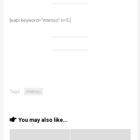
[eapi keyword=”intenso” n=5 ]
Tags:
intenso
You may also like...