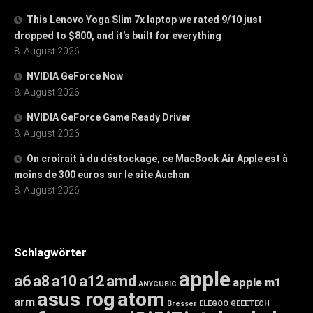
This Lenovo Yoga Slim 7x laptop we rated 9/10 just
dropped to $800, and it’s built for everything
8. August 2026
NVIDIA GeForce Now
8. August 2026
NVIDIA GeForce Game Ready Driver
8. August 2026
On croirait à du déstockage, ce MacBook Air Apple est à
moins de 300 euros sur le site Auchan
8. August 2026
Schlagwörter
apple
a6
a8
a10
a12
amd
apple m1
ANYCUBIC
asus rog
atom
arm
Bresser
ELEGOO
GEEETECH