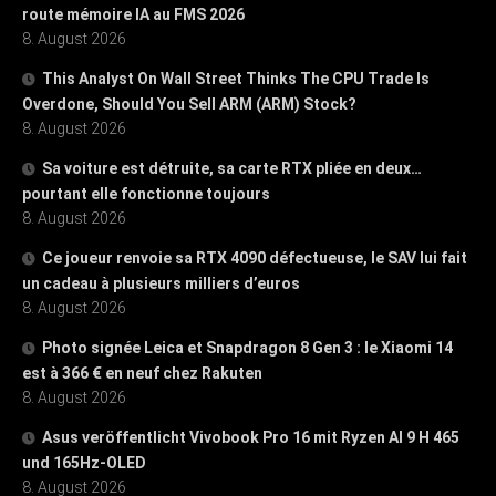
route mémoire IA au FMS 2026
8. August 2026
This Analyst On Wall Street Thinks The CPU Trade Is
Overdone, Should You Sell ARM (ARM) Stock?
8. August 2026
Sa voiture est détruite, sa carte RTX pliée en deux…
pourtant elle fonctionne toujours
8. August 2026
Ce joueur renvoie sa RTX 4090 défectueuse, le SAV lui fait
un cadeau à plusieurs milliers d’euros
8. August 2026
Photo signée Leica et Snapdragon 8 Gen 3 : le Xiaomi 14
est à 366 € en neuf chez Rakuten
8. August 2026
Asus veröffentlicht Vivobook Pro 16 mit Ryzen AI 9 H 465
und 165Hz-OLED
8. August 2026