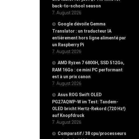
back-to-school season
7. August 2026
Google dévoile Gemma
Translator : un traducteur IA
entièrement hors ligne alimenté par
un Raspberry Pi
7. August 2026
AMD Ryzen 7 6800H, SSD 512Go,
RAM 16Go : ce mini PC performant
est à un prix canon
7. August 2026
Asus ROG Swift OLED
PG27AQWP-W im Test: Tandem-
OLED bricht Hertz-Rekord (720 Hz!)
auf Knopfdruck
7. August 2026
Comparatif / 38 cpu/processeurs