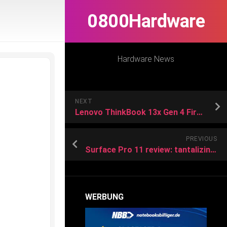
0800Hardware
Hardware News
NEXT
Lenovo ThinkBook 13x Gen 4 First Impressions
PREVIOUS
Surface Pro 11 review: tantalizingly close to the dream
WERBUNG