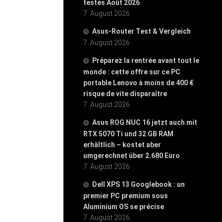
testés Août 2026
7. August 2026
Asus-Router Test & Vergleich
7. August 2026
Préparez la rentrée avant tout le
monde : cette offre sur ce PC
portable Lenovo à moins de 400 €
risque de vite disparaître
7. August 2026
Asus ROG NUC 16 jetzt auch mit
RTX 5070 Ti und 32 GB RAM
erhältlich – kostet aber
umgerechnet über 2.680 Euro
7. August 2026
Dell XPS 13 Googlebook : un
premier PC premium sous
Aluminium OS se précise
7. August 2026