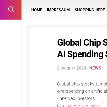
Skip
to
HOME
IMPRESSUM
SHOPPING-HERE
content
Global Chip S
AI Spending 
2. August 2024
NEWS
Global chip stocks tumble
overspending on artificial 
unnerved investors.
(Orginal – Story lesen…)