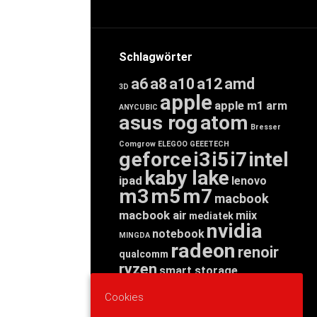
Schlagwörter
a6
a8
a10
a12
amd
3D
apple
apple m1
arm
ANYCUBIC
asus rog
atom
Bresser
Comgrow
ELEGOO
GEEETECH
geforce
i3
i5
i7
intel
kaby lake
ipad
lenovo
m3
m5
m7
macbook
macbook air
miix
mediatek
nvidia
notebook
MINGDA
radeon
renoir
qualcomm
ryzen
smart storage
tab
tablet
snapdragon
Cookies
threadripper
zen
yoga