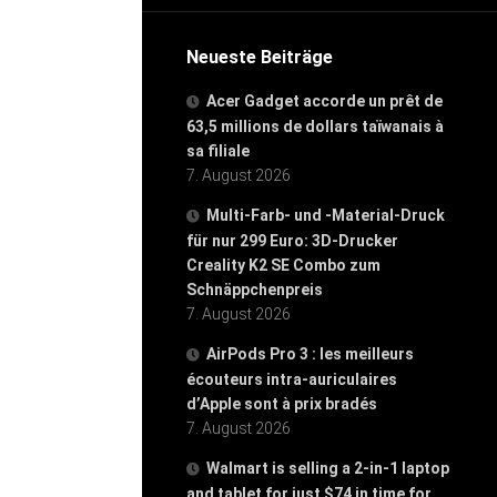
Neueste Beiträge
Acer Gadget accorde un prêt de
63,5 millions de dollars taïwanais à
sa filiale
7. August 2026
Multi-Farb- und -Material-Druck
für nur 299 Euro: 3D-Drucker
Creality K2 SE Combo zum
Schnäppchenpreis
7. August 2026
AirPods Pro 3 : les meilleurs
écouteurs intra-auriculaires
d’Apple sont à prix bradés
7. August 2026
Walmart is selling a 2-in-1 laptop
and tablet for just $74 in time for