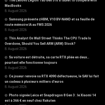
The Lenovo Legion Tab Gen 5 is a tablet to compete with
MacBooks
8. August 2026
Samsung présente zHBM, V10 BV-NAND et sa feuille de
route mémoire IA au FMS 2026
8. August 2026
This Analyst On Wall Street Thinks The CPU Trade Is
Overdone, Should You Sell ARM (ARM) Stock?
8. August 2026
Sa voiture est détruite, sa carte RTX pliée en deux…
pourtant elle fonctionne toujours
8. August 2026
Ce joueur renvoie sa RTX 4090 défectueuse, le SAV lui fait
un cadeau à plusieurs milliers d’euros
8. August 2026
Photo signée Leica et Snapdragon 8 Gen 3 : le Xiaomi 14
est à 366 € en neuf chez Rakuten