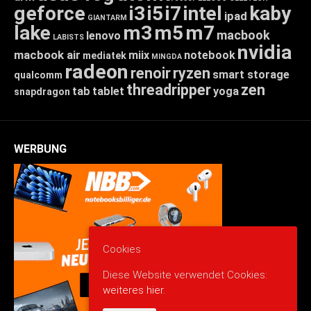
geforce
i3
i5
i7
intel
kaby
ipad
GIANTARM
lake
m3
m5
m7
macbook
lenovo
LABISTS
nvidia
macbook air
miix
notebook
mediatek
MINGDA
radeon
renoir
ryzen
smart storage
qualcomm
threadripper
zen
tab
tablet
yoga
snapdragon
WERBUNG
Cookies
Diese Website verwendet Cookies:
weiteres hier.