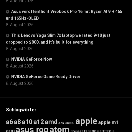
8. August 2026
Asus veröffentlicht Vivobook Pro 16 mit Ryzen AI 9 H 465
und 165Hz-OLED
8. August 2026
This Lenovo Yoga Slim 7x laptop we rated 9/10 just
dropped to $800, and it’s built for everything
8. August 2026
NVIDIA GeForce Now
8. August 2026
NVIDIA GeForce Game Ready Driver
8. August 2026
Schlagwörter
apple
a6
a8
a10
a12
amd
apple m1
ANYCUBIC
asus rog
atom
arm
Bresser
ELEGOO
GEEETECH