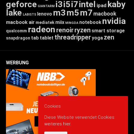
geforce
i3
i5
i7
intel
kaby
ipad
GIANTARM
lake
m3
m5
m7
macbook
lenovo
LABISTS
nvidia
macbook air
miix
notebook
mediatek
MINGDA
radeon
renoir
ryzen
smart storage
qualcomm
threadripper
zen
tab
tablet
yoga
snapdragon
WERBUNG
Cookies
Diese Website verwendet Cookies:
weiteres hier.