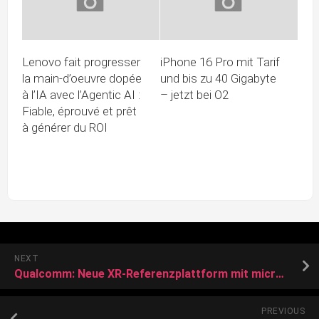
Lenovo fait progresser
iPhone 16 Pro mit Tarif
la main-d’oeuvre dopée
und bis zu 40 Gigabyte
à l’IA avec l’Agentic AI :
– jetzt bei O2
Fiable, éprouvé et prêt
à générer du ROI
NEXT
Qualcomm: Neue XR-Referenzplattform mit micro-OLEDs für die virtuelle und erweiterte Realität arbeitet drahtlos
PREVIOUS