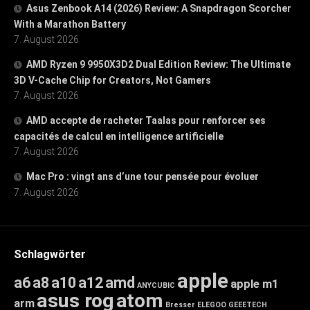
Asus Zenbook A14 (2026) Review: A Snapdragon Scorcher
With a Marathon Battery
7. August 2026
AMD Ryzen 9 9950X3D2 Dual Edition Review: The Ultimate
3D V-Cache Chip for Creators, Not Gamers
7. August 2026
AMD accepte de racheter Taalas pour renforcer ses
capacités de calcul en intelligence artificielle
7. August 2026
Mac Pro : vingt ans d’une tour pensée pour évoluer
7. August 2026
Schlagwörter
apple
a6
a8
a10
a12
amd
apple m1
ANYCUBIC
asus rog
atom
arm
Bresser
ELEGOO
GEEETECH