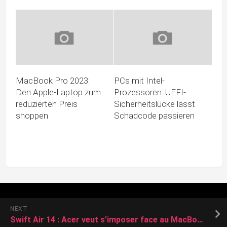
MacBook Pro 2023:
PCs mit Intel-
Den Apple-Laptop zum
Prozessoren: UEFI-
reduzierten Preis
Sicherheitslücke lässt
shoppen
Schadcode passieren
NEXT
Swift Air 14 : Acer veut s’imposer face au MacBook Neo avec un laptop à 799 €