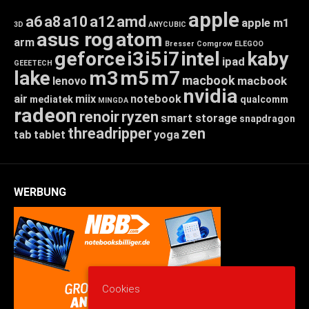
apple
a6
a8
a10
a12
amd
apple m1
3D
ANYCUBIC
asus rog
atom
arm
Bresser
Comgrow
ELEGOO
geforce
i3
i5
i7
intel
kaby
ipad
GEEETECH
lake
m3
m5
m7
macbook
macbook
lenovo
nvidia
air
miix
notebook
mediatek
qualcomm
MINGDA
radeon
renoir
ryzen
smart storage
snapdragon
threadripper
zen
tab
tablet
yoga
WERBUNG
Cookies