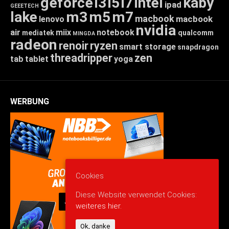
geforce
i3
i5
i7
intel
kaby
ipad
GEEETECH
lake
m3
m5
m7
macbook
macbook
lenovo
nvidia
air
miix
notebook
mediatek
qualcomm
MINGDA
radeon
renoir
ryzen
smart storage
snapdragon
threadripper
zen
tab
tablet
yoga
WERBUNG
Cookies
Diese Website verwendet Cookies:
weiteres hier.
Ok, danke