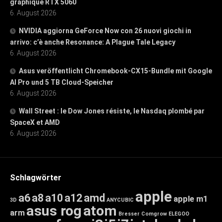
graphique RTX 5060
6. August 2026
NVIDIA aggiorna GeForce Now con 26 nuovi giochi in
arrivo: c’è anche Resonance: A Plague Tale Legacy
6. August 2026
Asus veröffentlicht Chromebook-CX15-Bundle mit Google
AI Pro und 5 TB Cloud-Speicher
6. August 2026
Wall Street : le Dow Jones résiste, le Nasdaq plombé par
SpaceX et AMD
6. August 2026
Schlagwörter
apple
a6
a8
a10
a12
amd
apple m1
3D
ANYCUBIC
asus rog
atom
arm
Bresser
Comgrow
ELEGOO