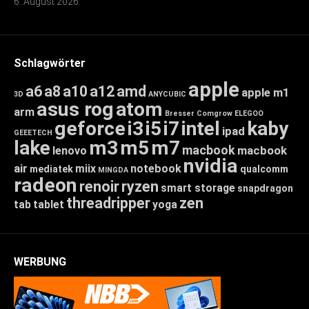
6. August 2026
Schlagwörter
apple
a6
a8
a10
a12
amd
apple m1
3D
ANYCUBIC
asus rog
atom
arm
Bresser
Comgrow
ELEGOO
geforce
i3
i5
i7
intel
kaby
ipad
GEEETECH
lake
m3
m5
m7
macbook
macbook
lenovo
nvidia
air
miix
notebook
mediatek
qualcomm
MINGDA
radeon
renoir
ryzen
smart storage
snapdragon
threadripper
zen
tab
tablet
yoga
WERBUNG