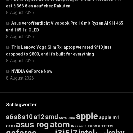
est à 366 € en neuf chez Rakuten
8. August 2026
Asus veröffentlicht Vivobook Pro 16 mit Ryzen AI 9 H 465
und 165Hz-OLED
8. August 2026
This Lenovo Yoga Slim 7x laptop we rated 9/10 just
dropped to $800, and it’s built for everything
8. August 2026
NVIDIA GeForce Now
8. August 2026
Schlagwörter
apple
a6
a8
a10
a12
amd
apple m1
ANYCUBIC
asus rog
atom
arm
Bresser
ELEGOO
GEEETECH
geforce
i3
i5
i7
intel
kaby