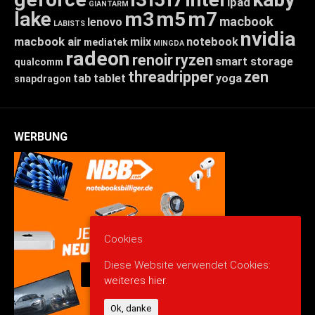
ipad
GIANTARM
lake
m3
m5
m7
macbook
lenovo
LABISTS
nvidia
macbook air
miix
notebook
mediatek
MINGDA
radeon
renoir
ryzen
smart storage
qualcomm
threadripper
zen
tab
tablet
yoga
snapdragon
WERBUNG
Cookies
Diese Website verwendet Cookies:
weiteres hier.
Ok, danke