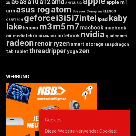
apple
a6
a8
a10
a12
amd
apple m1
3D
ANYCUBIC
asus rog
atom
arm
Bresser
Comgrow
ELEGOO
geforce
i3
i5
i7
intel
kaby
ipad
GEEETECH
lake
m3
m5
m7
macbook
macbook
lenovo
nvidia
air
miix
notebook
mediatek
qualcomm
MINGDA
radeon
renoir
ryzen
smart storage
snapdragon
threadripper
zen
tab
tablet
yoga
WERBUNG
Cookies
Diese Website verwendet Cookies: