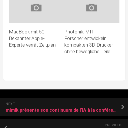
MacBook mit 5G:
Photonik: MIT-
Bekannter Apple-
Forscher entwickeln
Experte verrät Zeitplan
kompakten 3D-Drucker
ohne bewegliche Teile
NEXT
mimik présente son continuum de l’IA à la conférence NVIDIA GTC 2025 : le cinquième élément de l’IA est arrivé
PREVIOUS