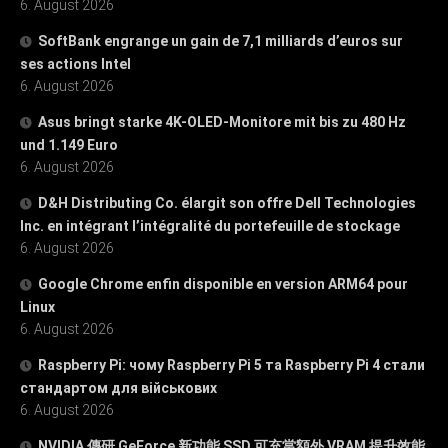
6. August 2026
SoftBank engrange un gain de 7,1 milliards d’euros sur
ses actions Intel
6. August 2026
Asus bringt starke 4K-OLED-Monitore mit bis zu 480 Hz
und 1.149 Euro
6. August 2026
D&H Distributing Co. élargit son offre Dell Technologies
Inc. en intégrant l’intégralité du portefeuille de stockage
6. August 2026
Google Chrome enfin disponible en version ARM64 pour
Linux
6. August 2026
Raspberry Pi: чому Raspberry Pi 5 та Raspberry Pi 4 стали
стандартом для військових
6. August 2026
NVIDIA 傳研 GeForce 新功能 SSD 可充當額外 VRAM 提升效能