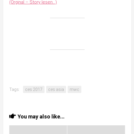
(Orginal – Story lesen…)
Tags:
ces 2017
ces asia
mwc
You may also like...