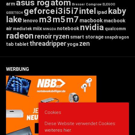
asus rog
atom
arm
Bresser
Comgrow
ELEGOO
geforce
i3
i5
i7
intel
kaby
ipad
GEEETECH
lake
m3
m5
m7
macbook
macbook
lenovo
nvidia
air
miix
notebook
mediatek
qualcomm
MINGDA
radeon
renoir
ryzen
smart storage
snapdragon
threadripper
zen
tab
tablet
yoga
WERBUNG
Cookies
Diese Website verwendet Cookies:
weiteres hier.