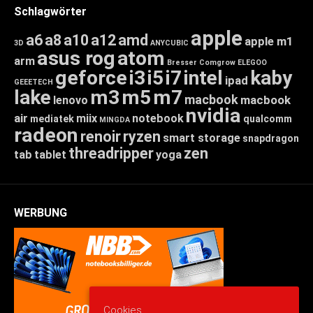
Schlagwörter
apple
a6
a8
a10
a12
amd
apple m1
3D
ANYCUBIC
asus rog
atom
arm
Bresser
Comgrow
ELEGOO
geforce
i3
i5
i7
intel
kaby
ipad
GEEETECH
lake
m3
m5
m7
macbook
macbook
lenovo
nvidia
air
miix
notebook
mediatek
qualcomm
MINGDA
radeon
renoir
ryzen
smart storage
snapdragon
threadripper
zen
tab
tablet
yoga
WERBUNG
Cookies