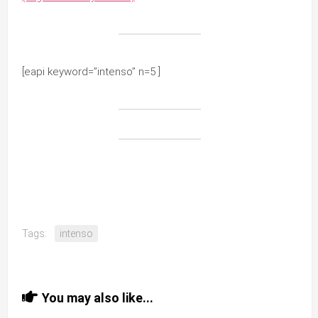
[eapi keyword=”intenso” n=5 ]
Tags:
intenso
You may also like...