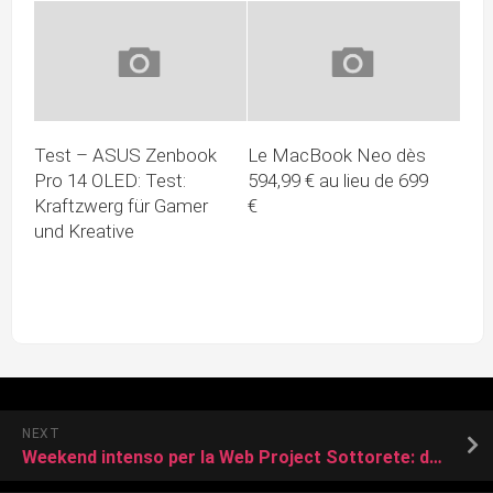
Test – ASUS Zenbook
Le MacBook Neo dès
Pro 14 OLED: Test:
594,99 € au lieu de 699
Kraftzwerg für Gamer
€
und Kreative
NEXT
Weekend intenso per la Web Project Sottorete: due giorni, due partite