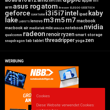
apple m1
ANYCUBIC
asus rog
atom
arm
Bresser
ELEGOO
GEEETECH
geforce
i3
i5
i7
intel
kaby
ipad
GIANTARM
lake
m3
m5
m7
macbook
lenovo
LABISTS
nvidia
macbook air
miix
notebook
mediatek
MINGDA
radeon
renoir
ryzen
smart storage
qualcomm
threadripper
zen
tab
tablet
yoga
snapdragon
WERBUNG
Cookies
Diese Website verwendet Cookies: