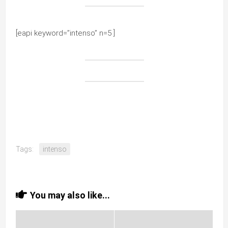
[eapi keyword=”intenso” n=5 ]
Tags:
intenso
You may also like...