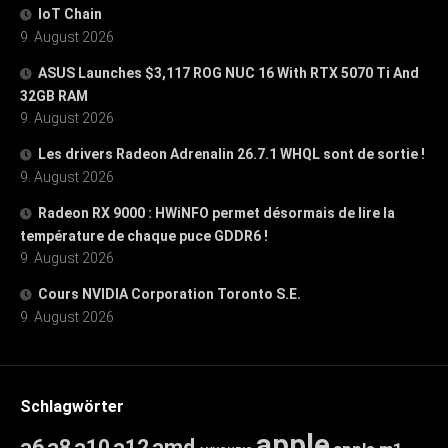
IoT Chain
9. August 2026
ASUS Launches $3,117 ROG NUC 16 With RTX 5070 Ti And
32GB RAM
9. August 2026
Les drivers Radeon Adrenalin 26.7.1 WHQL sont de sortie !
9. August 2026
Radeon RX 9000 : HWiNFO permet désormais de lire la
température de chaque puce GDDR6 !
9. August 2026
Cours NVIDIA Corporation Toronto S.E.
9. August 2026
Schlagwörter
apple
a6
a8
a10
a12
amd