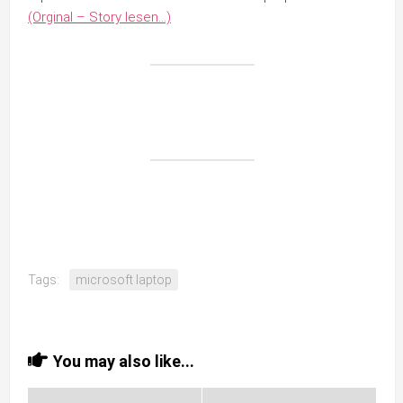
(Orginal – Story lesen…)
Tags:
microsoft laptop
You may also like...