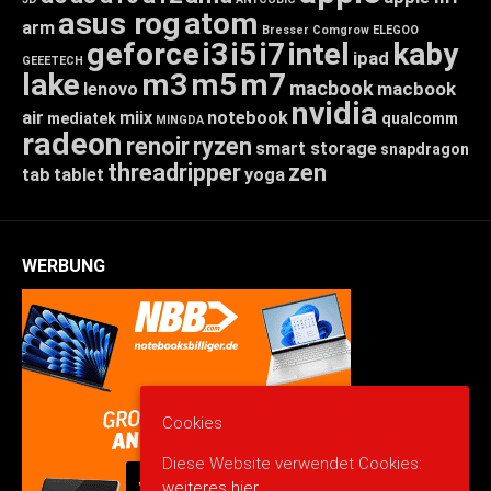
asus rog
atom
arm
Bresser
Comgrow
ELEGOO
geforce
i3
i5
i7
intel
kaby
ipad
GEEETECH
lake
m3
m5
m7
macbook
macbook
lenovo
nvidia
air
miix
notebook
mediatek
qualcomm
MINGDA
radeon
renoir
ryzen
smart storage
snapdragon
threadripper
zen
tab
tablet
yoga
WERBUNG
Cookies
Diese Website verwendet Cookies:
weiteres hier.