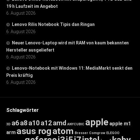
19 h Laufzeit im Angebot
6. August 2026
Lenovo Rilis Notebook Tipis dan Ringan
6. August 2026
Neuer Lenovo-Laptop wird mit RAM von kaum bekannten
Hersteller ausgeliefert
6. August 2026
Lenovo-Notebook mit Windows 11: MediaMarkt senkt den
Preis kräftig
6. August 2026
Schlagwörter
apple
a6
a8
a10
a12
amd
apple m1
3D
ANYCUBIC
asus rog
atom
arm
Bresser
Comgrow
ELEGOO
geforce
i3
i5
i7
intel
kaby