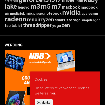
ipad
GEEETECH
lake
m3
m5
m7
macbook
macbook
lenovo
nvidia
air
miix
notebook
mediatek
qualcomm
MINGDA
radeon
renoir
ryzen
smart storage
snapdragon
threadripper
zen
tab
tablet
yoga
WERBUNG
Cookies
Diese Website verwendet Cookies:
weiteres hier.
Ok, danke