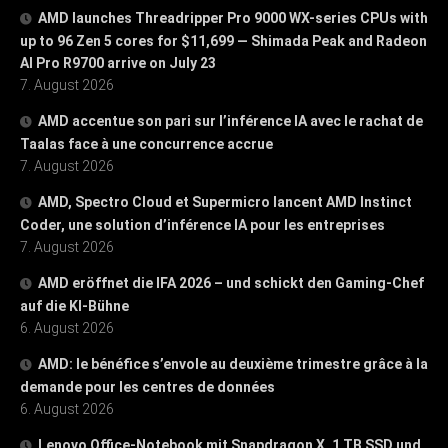
AMD launches Threadripper Pro 9000 WX-series CPUs with
up to 96 Zen 5 cores for $11,699 — Shimada Peak and Radeon
AI Pro R9700 arrive on July 23
7. August 2026
AMD accentue son pari sur l’inférence IA avec le rachat de
Taalas face à une concurrence accrue
7. August 2026
AMD, Spectro Cloud et Supermicro lancent AMD Instinct
Coder, une solution d’inférence IA pour les entreprises
7. August 2026
AMD eröffnet die IFA 2026 – und schickt den Gaming-Chef
auf die KI-Bühne
6. August 2026
AMD: le bénéfice s’envole au deuxième trimestre grâce à la
demande pour les centres de données
6. August 2026
Lenovo Office-Notebook mit Snapdragon X, 1 TB SSD und