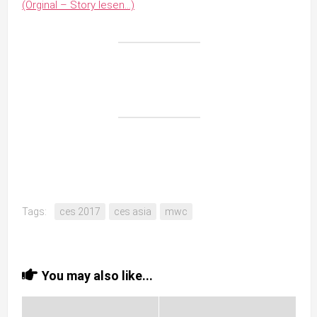
(Orginal – Story lesen…)
Tags:
ces 2017
ces asia
mwc
You may also like...