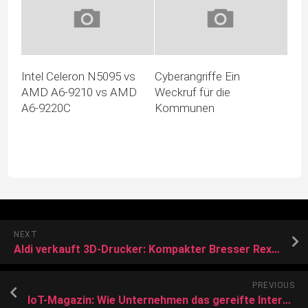
Intel Celeron N5095 vs
Cyberangriffe Ein
AMD A6-9210 vs AMD
Weckruf für die
A6-9220C
Kommunen
NEXT
Aldi verkauft 3D-Drucker: Kompakter Bresser Rex mit WLAN und Kamera zum günstigen Preis im Angebot
PREVIOUS
IoT-Magazin: Wie Unternehmen das gereifte Internet of Things clever einsetzen