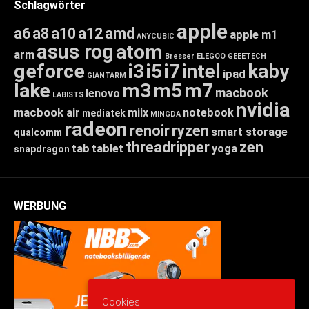
Schlagwörter
apple
a6
a8
a10
a12
amd
apple m1
ANYCUBIC
asus rog
atom
arm
Bresser
ELEGOO
GEEETECH
geforce
i3
i5
i7
intel
kaby
ipad
GIANTARM
lake
m3
m5
m7
macbook
lenovo
LABISTS
nvidia
macbook air
miix
notebook
mediatek
MINGDA
radeon
renoir
ryzen
smart storage
qualcomm
threadripper
zen
tab
tablet
yoga
snapdragon
WERBUNG
Cookies