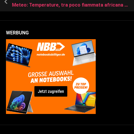
Meteo: Temperature, tra poco fiammata africana con Caldo intenso, picchi fino a 45°C; le regioni più calde
WERBUNG