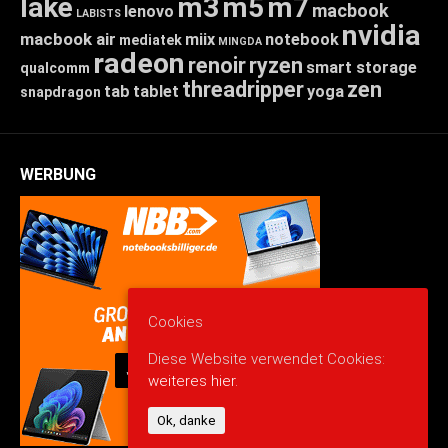
lake
m3
m5
m7
macbook
lenovo
LABISTS
nvidia
macbook air
miix
notebook
mediatek
MINGDA
radeon
renoir
ryzen
smart storage
qualcomm
threadripper
zen
tab
tablet
yoga
snapdragon
WERBUNG
Cookies
Diese Website verwendet Cookies:
weiteres hier.
Ok, danke