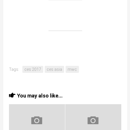
Tags:
ces 2017
ces asia
mwc
You may also like...