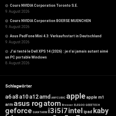
Cours NVIDIA Corporation Toronto S.E.
9. August 2026
Cours NVIDIA Corporation BOERSE MUENCHEN
9. August 2026
Asus PadFone Mini 4.3: Verkaufsstart in Deutschland
9. August 2026
J’ai testé le Dell XPS 14 (2026) : je n’ai jamais autant aimé
un PC portable Windows
8. August 2026
Schlagwörter
apple
a6
a8
a10
a12
amd
apple m1
ANYCUBIC
asus rog
atom
arm
Bresser
ELEGOO
GEEETECH
geforce
i3
i5
i7
intel
kaby
ipad
GIANTARM