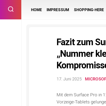
Skip
to
HOME
IMPRESSUM
SHOPPING-HERE
content
Fazit zum Sur
„Nummer klei
Kompromiss
17. Juni 2025
MICROSO
Mit dem Surface Pro in 12
Vorzeige-Tablets gelung