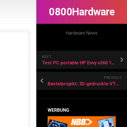
0800Hardware
Hardware News
NEXT
Test PC portable HP Envy x360 15 : un convertible taillé pour le multimédia
PREVIOUS
Bastelprojekt: 3D-gedruckte VTOL-Drohne fliegt knapp 210 km mit einer Ladung
WERBUNG