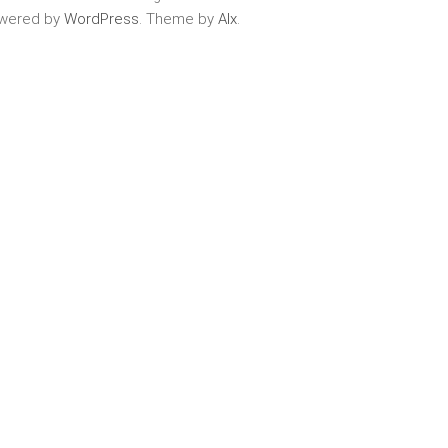
wered by
WordPress
. Theme by
Alx
.