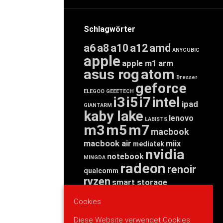
Schlagwörter
a6
a8
a10
a12
amd
ANYCUBIC
apple
apple m1
arm
asus rog
atom
Bresser
geforce
ELEGOO
GEEETECH
i3
i5
i7
intel
ipad
GIANTARM
kaby lake
lenovo
LABISTS
m3
m5
m7
macbook
macbook air
miix
mediatek
nvidia
notebook
MINGDA
radeon
renoir
qualcomm
ryzen
smart storage
tab
tablet
snapdragon
Cookies
threadripper
zen
yoga
Diese Website verwendet Cookies: