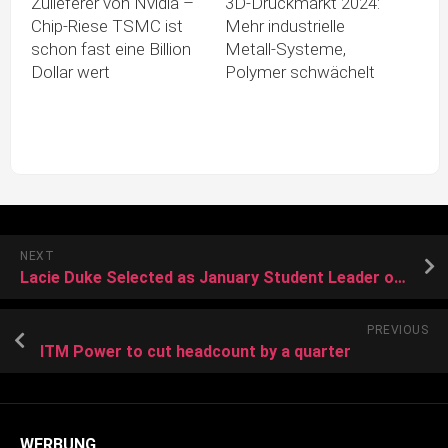
Zulieferer von Nvidia –
3D-Druckmarkt 2024:
Chip-Riese TSMC ist
Mehr industrielle
schon fast eine Billion
Metall-Systeme,
Dollar wert
Polymer schwächelt
NEXT
Lacie Duke Selected as January Student Leader of the Month
PREVIOUS
ITM Power to cut headcount by a quarter
WERBUNG