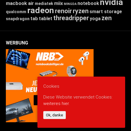
nvidia
macbook air
miix
notebook
mediatek
MINGDA
radeon
renoir
ryzen
smart storage
qualcomm
threadripper
zen
tab
tablet
yoga
snapdragon
WERBUNG
Cookies
Diese Website verwendet Cookies:
weiteres hier.
Ok, danke