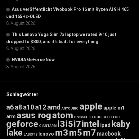
Asus veröffentlicht Vivobook Pro 16 mit Ryzen AI 9 H 465
und 165Hz-OLED
8. August 2026
This Lenovo Yoga Slim 7x laptop we rated 9/10 just
dropped to $800, and it’s built for everything
8. August 2026
NVIDIA GeForce Now
8. August 2026
Schlagwörter
apple
a6
a8
a10
a12
amd
apple m1
ANYCUBIC
asus rog
atom
arm
Bresser
ELEGOO
GEEETECH
geforce
i3
i5
i7
intel
kaby
ipad
GIANTARM
lake
m3
m5
m7
macbook
lenovo
LABISTS