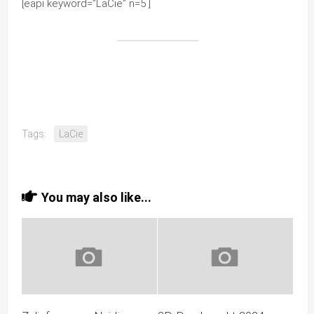
[eapi keyword=”LaCie” n=5 ]
Tags:
LaCie
You may also like...