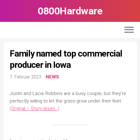
Skip
0800Hardware
to
content
Family named top commercial
producer in Iowa
7. Februar 2023
NEWS
Justin and Lacie Robbins are a busy couple, but they’re
perfectly willing to let the grass grow under their feet.
(Orginal – Story lesen…)