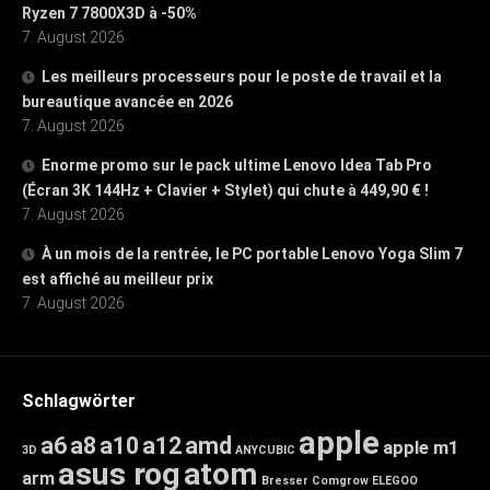
Ryzen 7 7800X3D à -50%
7. August 2026
Les meilleurs processeurs pour le poste de travail et la
bureautique avancée en 2026
7. August 2026
Enorme promo sur le pack ultime Lenovo Idea Tab Pro
(Écran 3K 144Hz + Clavier + Stylet) qui chute à 449,90 € !
7. August 2026
À un mois de la rentrée, le PC portable Lenovo Yoga Slim 7
est affiché au meilleur prix
7. August 2026
Schlagwörter
apple
a6
a8
a10
a12
amd
apple m1
3D
ANYCUBIC
asus rog
atom
arm
Bresser
Comgrow
ELEGOO