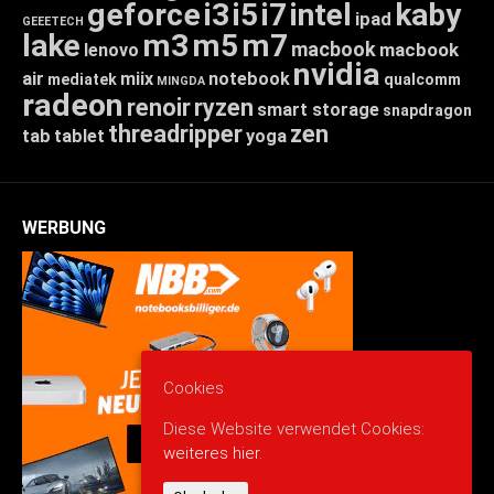
geforce
i3
i5
i7
intel
kaby
ipad
GEEETECH
lake
m3
m5
m7
macbook
macbook
lenovo
nvidia
air
miix
notebook
mediatek
qualcomm
MINGDA
radeon
renoir
ryzen
smart storage
snapdragon
threadripper
zen
tab
tablet
yoga
WERBUNG
Cookies
Diese Website verwendet Cookies:
weiteres hier.