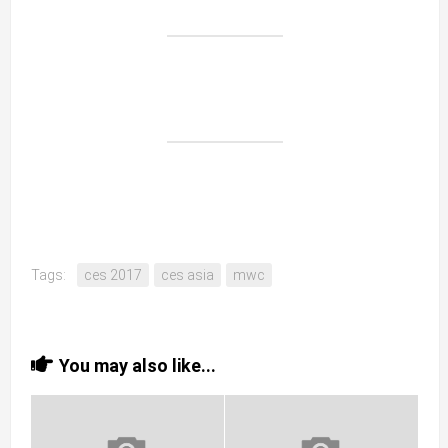
Tags:
ces 2017
ces asia
mwc
You may also like...