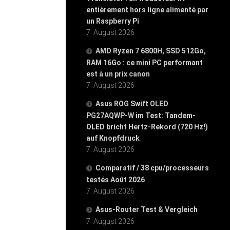
entièrement hors ligne alimenté par
un Raspberry Pi
7. August 2026
AMD Ryzen 7 6800H, SSD 512Go,
RAM 16Go : ce mini PC performant
est à un prix canon
7. August 2026
Asus ROG Swift OLED
PG27AQWP-W im Test: Tandem-
OLED bricht Hertz-Rekord (720 Hz!)
auf Knopfdruck
7. August 2026
Comparatif / 38 cpu/processeurs
testés Août 2026
7. August 2026
Asus-Router Test & Vergleich
7. August 2026