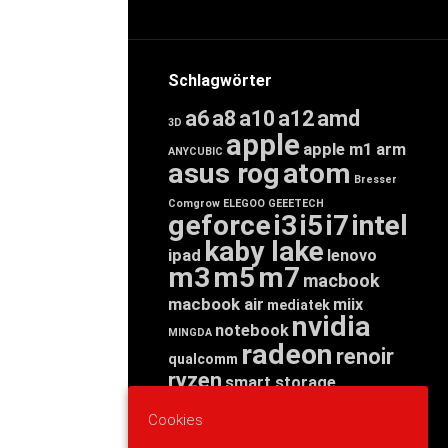
Schlagwörter
a6
a8
a10
a12
amd
3D
apple
apple m1
arm
ANYCUBIC
asus rog
atom
Bresser
Comgrow
ELEGOO
GEEETECH
geforce
i3
i5
i7
intel
kaby lake
ipad
lenovo
m3
m5
m7
macbook
macbook air
miix
mediatek
nvidia
notebook
MINGDA
radeon
renoir
qualcomm
ryzen
smart storage
tab
tablet
snapdragon
Cookies
threadripper
zen
yoga