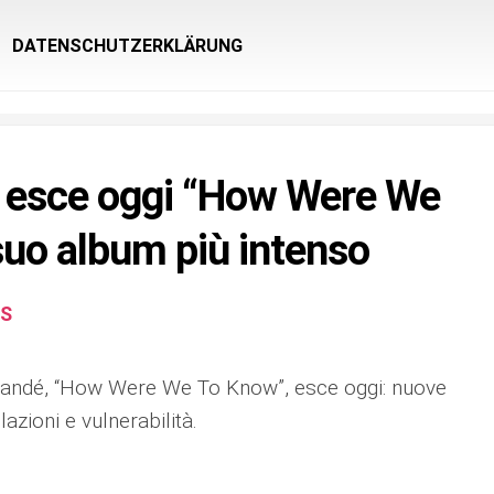
DATENSCHUTZERKLÄRUNG
 esce oggi “How Were We
suo album più intenso
S
 Sandé, “How Were We To Know”, esce oggi: nuove
azioni e vulnerabilità.