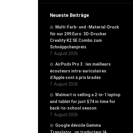
Neueste Beiträge
Multi-Farb- und -Material-Druck
für nur 299 Euro: 3D-Drucker
Creality K2 SE Combo zum
Schnäppchenpreis
7. August 2026
AirPods Pro 3 : les meilleurs
écouteurs intra-auriculaires
d’Apple sont à prix bradés
7. August 2026
Walmart is selling a 2-in-1 laptop
and tablet for just $74 in time for
back-to-school season
7. August 2026
Google dévoile Gemma
Translator : un traducteur IA