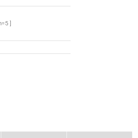
n=5 ]