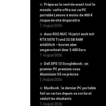
Préparez la rentrée avant tout le
monde : cette offre sur ce PC
portable Lenovo à moins de 400 €
risque de vite disparaître
7. August 2026
Asus ROG NUC 16 jetzt auch mit
RTX 5070 Ti und 32 GB RAM
erhältlich – kostet aber
umgerechnet über 2.680 Euro
7. August 2026
Dell XPS 13 Googlebook : un
premier PC premium sous
Aluminium OS se précise
7. August 2026
MacBook : le dernier PC portable
fait un carton depuis sa sortie et
séduit les étudiants
7. August 2026