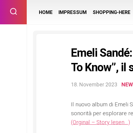
Skip
to
HOME
IMPRESSUM
SHOPPING-HERE
content
Emeli Sandé:
To Know”, il 
18. November 2023
NEW
Il nuovo album di Emeli
sonorità per esplorare rel
(Orginal – Story lesen…)