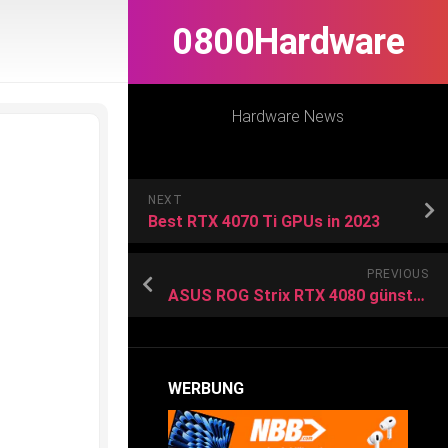
0800Hardware
Hardware News
NEXT
Best RTX 4070 Ti GPUs in 2023
PREVIOUS
ASUS ROG Strix RTX 4080 günstiger als je zuvor: Black Friday Grafikkarten-Hammer bei Amazon!
WERBUNG