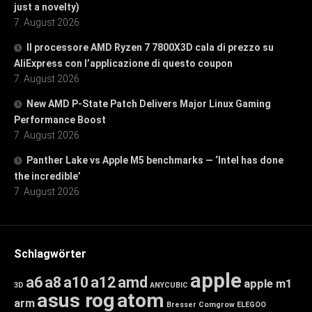
just a novelty)
7. August 2026
Il processore AMD Ryzen 7 7800X3D cala di prezzo su
AliExpress con l’applicazione di questo coupon
7. August 2026
New AMD P-State Patch Delivers Major Linux Gaming
Performance Boost
7. August 2026
Panther Lake vs Apple M5 benchmarks — ‘Intel has done
the incredible’
7. August 2026
Schlagwörter
apple
a6
a8
a10
a12
amd
apple m1
3D
ANYCUBIC
asus rog
atom
arm
Bresser
Comgrow
ELEGOO