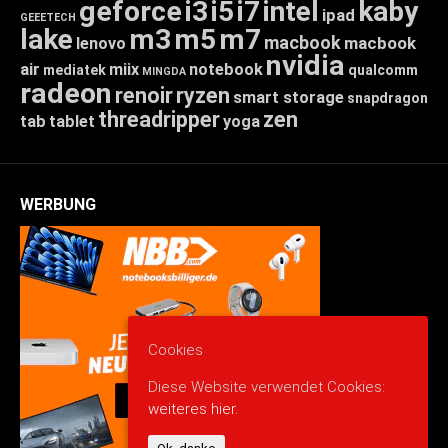
geforce
i3
i5
i7
intel
kaby
ipad
GEEETECH
lake
m3
m5
m7
macbook
macbook
lenovo
nvidia
air
miix
notebook
mediatek
qualcomm
MINGDA
radeon
renoir
ryzen
smart storage
snapdragon
threadripper
zen
tab
tablet
yoga
WERBUNG
Cookies
Diese Website verwendet Cookies:
weiteres hier.