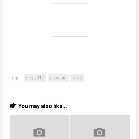
Tags:
ces 2017
ces asia
mwc
You may also like...