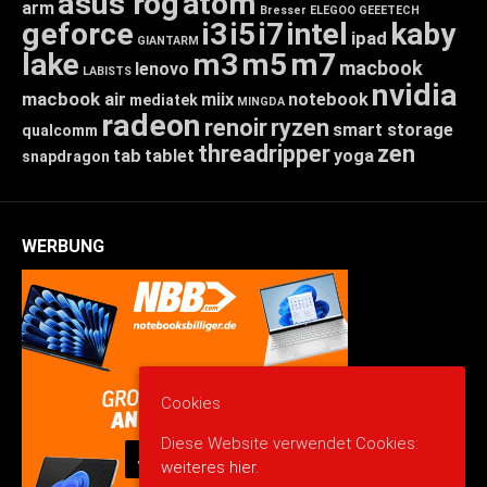
asus rog
atom
arm
Bresser
ELEGOO
GEEETECH
geforce
i3
i5
i7
intel
kaby
ipad
GIANTARM
lake
m3
m5
m7
macbook
lenovo
LABISTS
nvidia
macbook air
miix
notebook
mediatek
MINGDA
radeon
renoir
ryzen
smart storage
qualcomm
threadripper
zen
tab
tablet
yoga
snapdragon
WERBUNG
Cookies
Diese Website verwendet Cookies:
weiteres hier.