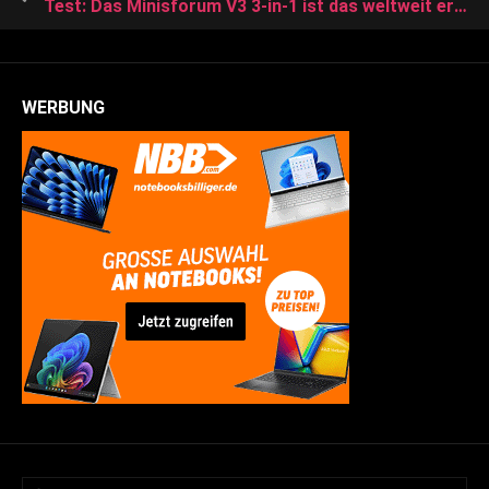
Test: Das Minisforum V3 3-in-1 ist das weltweit erste Windows Tablet mit AMDs Hawk-Point-APU aka AMD Ryzen 7 8840U
WERBUNG