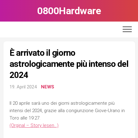
Skip
0800Hardware
to
content
È arrivato il giorno
astrologicamente più intenso del
2024
19. April 2024
NEWS
Il 20 aprile sarà uno dei giorni astrologicamente più
intensi del 2024, grazie alla congiunzione Giove-Urano in
Toro alle 19:27.
(Orginal – Story lesen…)