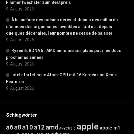
Filamentwechsler zum Bestpreis
9. August 2026
À la surface des océans dérivent depuis des milliards
d’années des organismes invisibles à l’œil nu : depuis
quelques décennies, leur nombre ne cesse de baisser
9. August 2026
Ryzen 6, RDNA 5 : AMD annonce ses plans pour les deux
prochaines années
9. August 2026
Intel startet neue Atom-CPU mit 16 Kernen und Xeon-
Features
9. August 2026
Schlagwörter
apple
a6
a8
a10
a12
amd
apple m1
ANYCUBIC