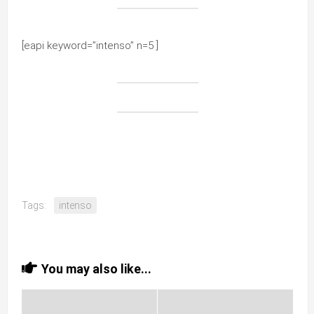
[eapi keyword=”intenso” n=5 ]
Tags:
intenso
You may also like...