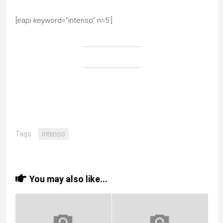
[eapi keyword=”intenso” n=5 ]
Tags:
intenso
You may also like...