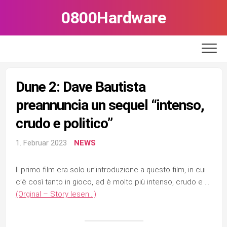
Skip
0800Hardware
to
content
Dune 2: Dave Bautista
preannuncia un sequel “intenso,
crudo e politico”
1. Februar 2023
NEWS
Il primo film era solo un’introduzione a questo film, in cui
c’è così tanto in gioco, ed è molto più intenso, crudo e …
(Orginal – Story lesen…)