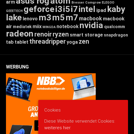
asus rog
atom
arm
Bresser
Comgrow
ELEGOO
geforce
i3
i5
i7
intel
kaby
ipad
GEEETECH
lake
m3
m5
m7
macbook
macbook
lenovo
nvidia
air
miix
notebook
mediatek
qualcomm
MINGDA
radeon
renoir
ryzen
smart storage
snapdragon
threadripper
zen
tab
tablet
yoga
WERBUNG
Cookies
Diese Website verwendet Cookies:
weiteres hier.