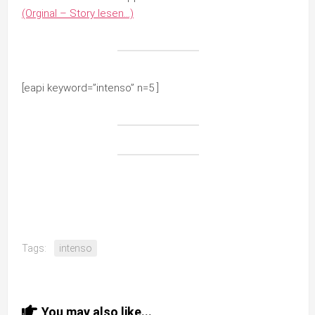
(Orginal – Story lesen…)
[eapi keyword=”intenso” n=5 ]
Tags:
intenso
You may also like...