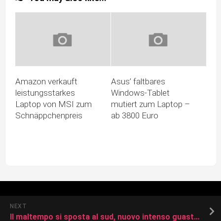
Amazon verkauft
Asus’ faltbares
leistungsstarkes
Windows-Tablet
Laptop von MSI zum
mutiert zum Laptop –
Schnäppchenpreis
ab 3800 Euro
NEXT
Il maltempo si sposta al sud, nuovo intenso guasto in settimana