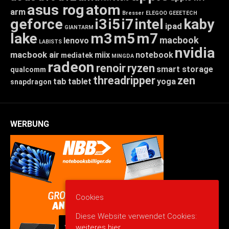
asus rog
atom
arm
Bresser
ELEGOO
GEEETECH
geforce
i3
i5
i7
intel
kaby
ipad
GIANTARM
lake
m3
m5
m7
macbook
lenovo
LABISTS
nvidia
macbook air
miix
notebook
mediatek
MINGDA
radeon
renoir
ryzen
smart storage
qualcomm
threadripper
zen
tab
tablet
yoga
snapdragon
WERBUNG
Cookies
Diese Website verwendet Cookies:
weiteres hier.