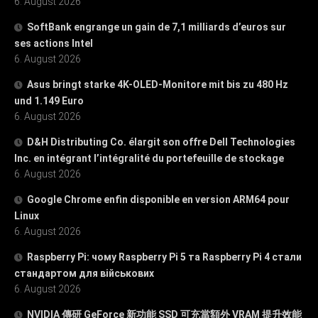
6. August 2026
SoftBank engrange un gain de 7,1 milliards d’euros sur
ses actions Intel
6. August 2026
Asus bringt starke 4K-OLED-Monitore mit bis zu 480 Hz
und 1.149 Euro
6. August 2026
D&H Distributing Co. élargit son offre Dell Technologies
Inc. en intégrant l’intégralité du portefeuille de stockage
6. August 2026
Google Chrome enfin disponible en version ARM64 pour
Linux
6. August 2026
Raspberry Pi: чому Raspberry Pi 5 та Raspberry Pi 4 стали
стандартом для військових
6. August 2026
NVIDIA 傳研 GeForce 新功能 SSD 可充當額外 VRAM 提升效能