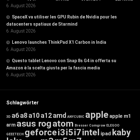
6. August 2026
SpaceX va utiliser les GPU Rubin de Nvidia pour les
datacenters spatiaux de Starmind
6. August 2026
Lenovo launches ThinkPad X1 Carbon in India
6. August 2026
Questo tablet Lenovo con Snap 8s G4 in offerta su
Amazon è la scelta giusta per la fascia media
6. August 2026
Schlagwörter
apple
a6
a8
a10
a12
amd
apple m1
3D
ANYCUBIC
asus rog
atom
arm
Bresser
Comgrow
ELEGOO
geforce
i3
i5
i7
intel
kaby
ipad
GEEETECH