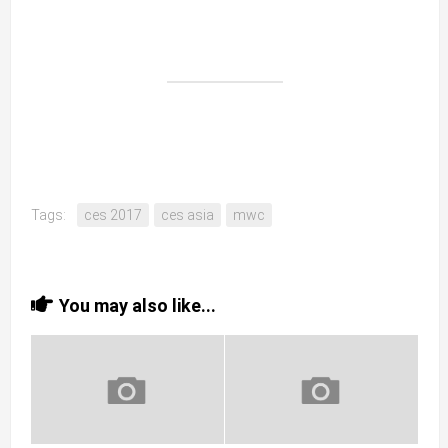
Tags:
ces 2017
ces asia
mwc
You may also like...