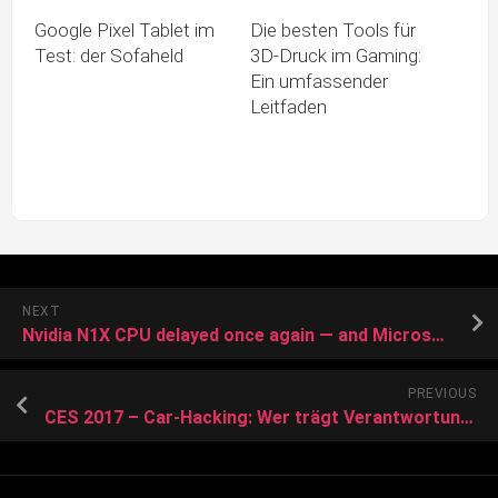
Google Pixel Tablet im
Die besten Tools für
Test: der Sofaheld
3D-Druck im Gaming:
Ein umfassender
Leitfaden
NEXT
Nvidia N1X CPU delayed once again — and Microsoft’s next-gen OS seems to be at fault
PREVIOUS
CES 2017 – Car-Hacking: Wer trägt Verantwortung? – WeLiveSecurity