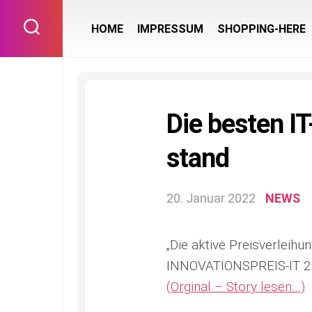
Skip
to
HOME
IMPRESSUM
SHOPPING-HERE
content
Die bes­ten IT
stand
20. Januar 2022
NEWS
„Die ak­ti­ve Preis­ver­lei­
INNOVATIONSPREIS-IT 2
(Orginal – Story lesen…)