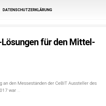
DATENSCHUTZERKLÄRUNG
-Lö­sun­gen für den Mit­tel­
hung an den Mes­se­stän­den der Ce­BIT Aus­s­tel­ler des
017 war …