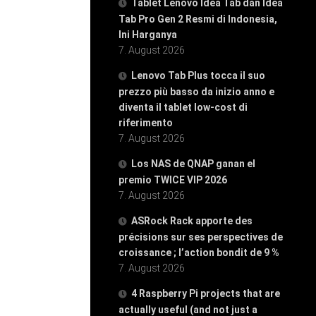
Tablet Lenovo Idea Tab dan Idea
Tab Pro Gen 2 Resmi di Indonesia,
Ini Harganya
7. August 2026
Lenovo Tab Plus tocca il suo
prezzo più basso da inizio anno e
diventa il tablet low-cost di
riferimento
7. August 2026
Los NAS de QNAP ganan el
premio TWICE VIP 2026
7. August 2026
ASRock Rack apporte des
précisions sur ses perspectives de
croissance ; l’action bondit de 9 %
7. August 2026
4 Raspberry Pi projects that are
actually useful (and not just a