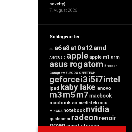
novelty)
7. August 2026
Schlagwörter
a6
a8
a10
a12
amd
3D
apple
apple m1
arm
ANYCUBIC
asus rog
atom
Bresser
Comgrow
ELEGOO
GEEETECH
geforce
i3
i5
i7
intel
kaby lake
ipad
lenovo
m3
m5
m7
macbook
macbook air
miix
mediatek
nvidia
notebook
MINGDA
radeon
renoir
qualcomm
ryzen
smart storage