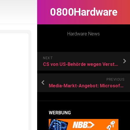
0800Hardware
Hardware News
NEXT
CS von US-Behörde wegen Verstössen gegen Anlegerschutz gebüsst
PREVIOUS
Media-Markt-Angebot: Microsoft-Tablet für knapp 810 Euro sichern
WERBUNG