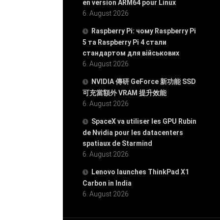
en version ARM64 pour Linux
6. August 2026
Raspberry Pi: чому Raspberry Pi
5 та Raspberry Pi 4 стали
стандартом для військових
6. August 2026
NVIDIA 傳研 GeForce 新功能 SSD
可充當額外 VRAM 提升效能
6. August 2026
SpaceX va utiliser les GPU Rubin
de Nvidia pour les datacenters
spatiaux de Starmind
6. August 2026
Lenovo launches ThinkPad X1
Carbon in India
6. August 2026