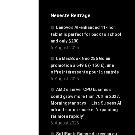
Neueste Beiträge
Lenovo’s AI-enhanced 11-inch
tablet is perfect for back to school
and only $200
6. August 2026
Le MacBook Neo 256 Go en
promotion à 649 € (- 150 €), une
offre intéressante pour la rentrée
6. August 2026
AMD’s server CPU business
could grow more than 70% in 2027,
Morningstar says — Lisa Su sees AI
infrastructure market ‘expanding
far more rapidly’
6. August 2026
SoftBank: Baisse du revenu au