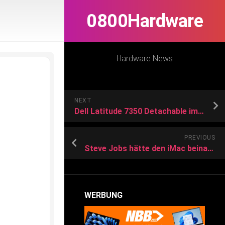
0800Hardware
Hardware News
NEXT
Dell Latitude 7350 Detachable im Test: Performance-Debüt des Core Ultra 7 164U
PREVIOUS
Steve Jobs hätte den iMac beinahe „MacMan“ genannt – bis ein Mann ihn davon abhielt
WERBUNG