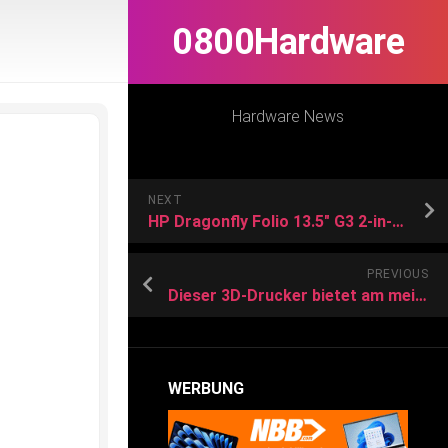
0800Hardware
Hardware News
NEXT
HP Dragonfly Folio 13.5″ G3 2-in-1, Core i5-1235U, 16GB RAM, 512GB SSD, LTE, DE
PREVIOUS
Dieser 3D-Drucker bietet am meisten fürs Geld: Mingda Magician X2 im Test
WERBUNG