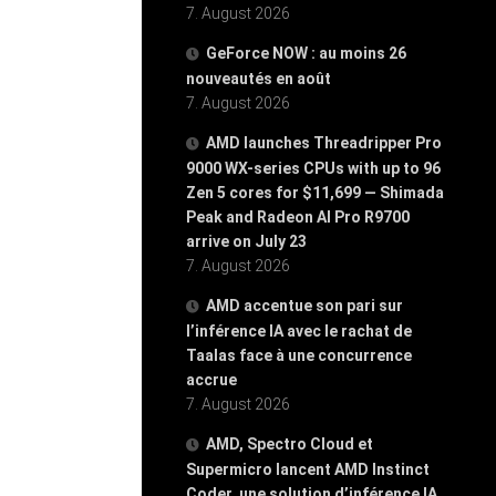
7. August 2026
GeForce NOW : au moins 26
nouveautés en août
7. August 2026
AMD launches Threadripper Pro
9000 WX-series CPUs with up to 96
Zen 5 cores for $11,699 — Shimada
Peak and Radeon AI Pro R9700
arrive on July 23
7. August 2026
AMD accentue son pari sur
l’inférence IA avec le rachat de
Taalas face à une concurrence
accrue
7. August 2026
AMD, Spectro Cloud et
Supermicro lancent AMD Instinct
Coder, une solution d’inférence IA