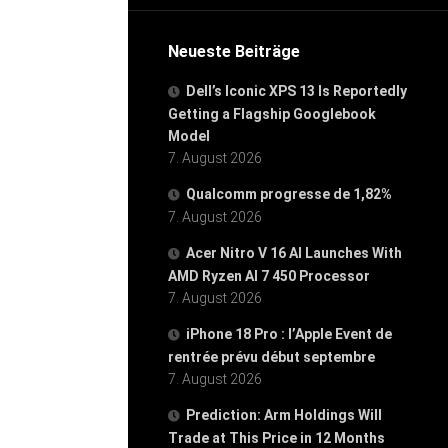
Neueste Beiträge
Dell’s Iconic XPS 13 Is Reportedly
Getting a Flagship Googlebook
Model
7. August 2026
Qualcomm progresse de 1,82%
7. August 2026
Acer Nitro V 16 AI Launches With
AMD Ryzen AI 7 450 Processor
7. August 2026
iPhone 18 Pro : l’Apple Event de
rentrée prévu début septembre
7. August 2026
Prediction: Arm Holdings Will
Trade at This Price in 12 Months