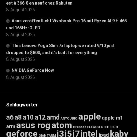
est à 366 € en neuf chez Rakuten
8. August 2026
Asus veröffentlicht Vivobook Pro 16 mit Ryzen AI 9 H 465
und 165Hz-OLED
8. August 2026
This Lenovo Yoga Slim 7x laptop we rated 9/10 just
dropped to $800, and it’s built for everything
8. August 2026
NVIDIA GeForce Now
8. August 2026
Schlagwörter
apple
a6
a8
a10
a12
amd
apple m1
ANYCUBIC
asus rog
atom
arm
Bresser
ELEGOO
GEEETECH
geforce
i3
i5
i7
intel
kaby
ipad
GIANTARM