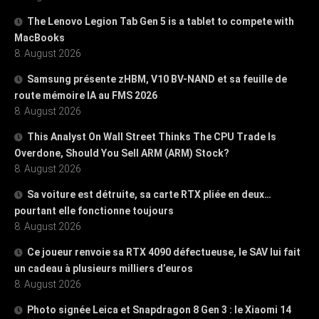
The Lenovo Legion Tab Gen 5 is a tablet to compete with
MacBooks
8. August 2026
Samsung présente zHBM, V10 BV-NAND et sa feuille de
route mémoire IA au FMS 2026
8. August 2026
This Analyst On Wall Street Thinks The CPU Trade Is
Overdone, Should You Sell ARM (ARM) Stock?
8. August 2026
Sa voiture est détruite, sa carte RTX pliée en deux…
pourtant elle fonctionne toujours
8. August 2026
Ce joueur renvoie sa RTX 4090 défectueuse, le SAV lui fait
un cadeau à plusieurs milliers d’euros
8. August 2026
Photo signée Leica et Snapdragon 8 Gen 3 : le Xiaomi 14