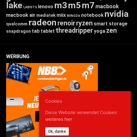
lake
m3
m5
m7
macbook
lenovo
LABISTS
nvidia
macbook air
miix
notebook
mediatek
MINGDA
radeon
renoir
ryzen
smart storage
qualcomm
threadripper
zen
tab
tablet
yoga
snapdragon
WERBUNG
Cookies
Diese Website verwendet Cookies:
weiteres hier.
Ok, danke