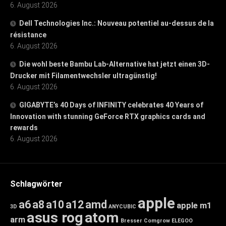
6. August 2026
Dell Technologies Inc.: Nouveau potentiel au-dessus de la
résistance
6. August 2026
Die wohl beste Bambu Lab-Alternative hat jetzt einen 3D-
Drucker mit Filamentwechsler ultragünstig!
6. August 2026
GIGABYTE’s 40 Days of INFINITY celebrates 40 Years of
Innovation with stunning GeForce RTX graphics cards and
rewards
6. August 2026
Schlagwörter
apple
a6
a8
a10
a12
amd
apple m1
3D
ANYCUBIC
asus rog
atom
arm
Bresser
Comgrow
ELEGOO