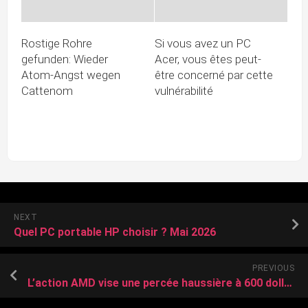
Rostige Rohre
Si vous avez un PC
gefunden: Wieder
Acer, vous êtes peut-
Atom-Angst wegen
être concerné par cette
Cattenom
vulnérabilité
NEXT
Quel PC portable HP choisir ? Mai 2026
PREVIOUS
L’action AMD vise une percée haussière à 600 dollars alors que la crypto rejoint le bull run de l’IA à Wall Street