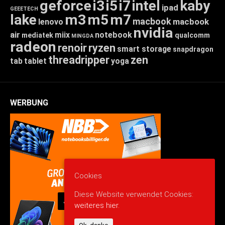
geforce
i3
i5
i7
intel
kaby
ipad
GEEETECH
lake
m3
m5
m7
macbook
macbook
lenovo
nvidia
air
miix
notebook
mediatek
qualcomm
MINGDA
radeon
renoir
ryzen
smart storage
snapdragon
threadripper
zen
tab
tablet
yoga
WERBUNG
Cookies
Diese Website verwendet Cookies:
weiteres hier.