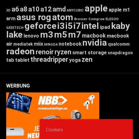
apple
a6
a8
a10
a12
amd
apple m1
3D
ANYCUBIC
asus rog
atom
arm
Bresser
Comgrow
ELEGOO
geforce
i3
i5
i7
intel
kaby
ipad
GEEETECH
lake
m3
m5
m7
macbook
macbook
lenovo
nvidia
air
miix
notebook
mediatek
qualcomm
MINGDA
radeon
renoir
ryzen
smart storage
snapdragon
threadripper
zen
tab
tablet
yoga
WERBUNG
Cookies