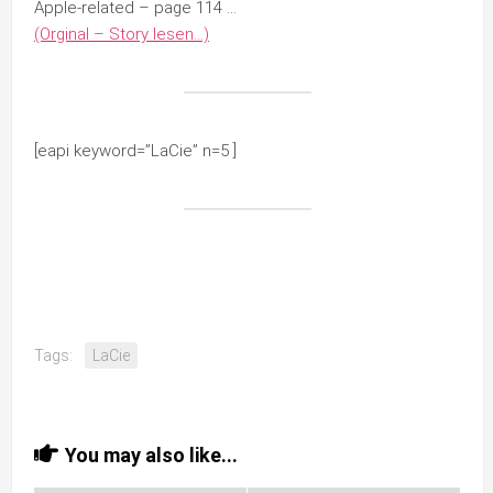
Apple-related – page 114 …
(Orginal – Story lesen…)
[eapi keyword=”LaCie” n=5 ]
Tags:
LaCie
You may also like...