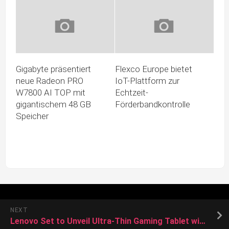
Gigabyte präsentiert
Flexco Europe bietet
neue Radeon PRO
IoT-Plattform zur
W7800 AI TOP mit
Echtzeit-
gigantischem 48 GB
Förderbandkontrolle
Speicher
NEXT
Lenovo Set to Unveil Ultra-Thin Gaming Tablet with Snapdragon 8 Gen 3 on July 12