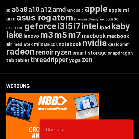
apple
a6
a8
a10
a12
amd
apple m1
3D
ANYCUBIC
asus rog
atom
arm
Bresser
Comgrow
ELEGOO
geforce
i3
i5
i7
intel
kaby
ipad
GEEETECH
lake
m3
m5
m7
macbook
macbook
lenovo
nvidia
air
miix
notebook
mediatek
qualcomm
MINGDA
radeon
renoir
ryzen
smart storage
snapdragon
threadripper
zen
tab
tablet
yoga
WERBUNG
Cookies