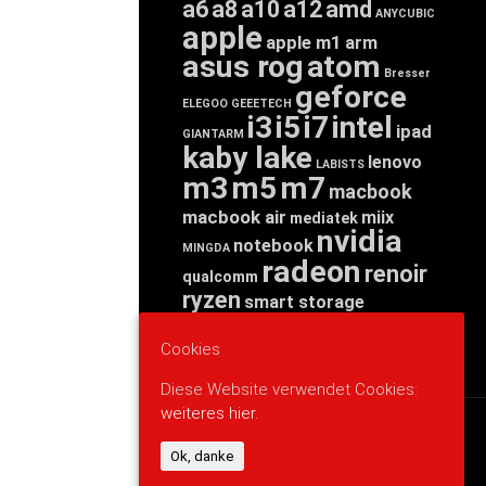
a6
a8
a10
a12
amd
ANYCUBIC
apple
apple m1
arm
asus rog
atom
Bresser
geforce
ELEGOO
GEEETECH
i3
i5
i7
intel
ipad
GIANTARM
kaby lake
lenovo
LABISTS
m3
m5
m7
macbook
macbook air
miix
mediatek
nvidia
notebook
MINGDA
radeon
renoir
qualcomm
ryzen
smart storage
tab
tablet
snapdragon
threadripper
zen
Cookies
yoga
Diese Website verwendet Cookies:
weiteres hier.
WERBUNG
Ok, danke