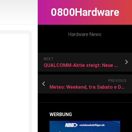
0800Hardware
Hardware News
NEXT
QUALCOMM-Aktie steigt: Neue Schritte im Rennen gegen Intel und Apple
PREVIOUS
Meteo: Weekend, tra Sabato e Domenica nuovo intenso Peggioramento del tempo. I dettagli
WERBUNG