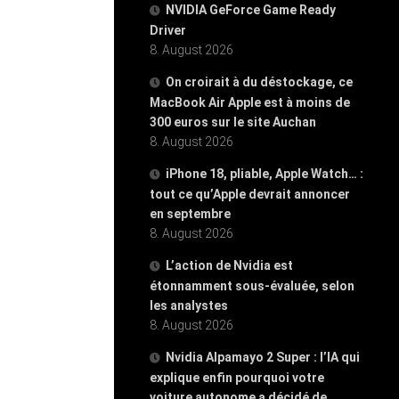
NVIDIA GeForce Game Ready
Driver
8. August 2026
On croirait à du déstockage, ce
MacBook Air Apple est à moins de
300 euros sur le site Auchan
8. August 2026
iPhone 18, pliable, Apple Watch… :
tout ce qu’Apple devrait annoncer
en septembre
8. August 2026
L’action de Nvidia est
étonnamment sous-évaluée, selon
les analystes
8. August 2026
Nvidia Alpamayo 2 Super : l’IA qui
explique enfin pourquoi votre
voiture autonome a décidé de