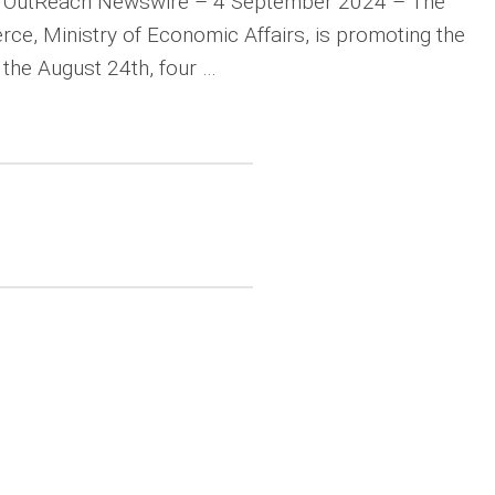
 OutReach Newswire – 4 September 2024 – The
ce, Ministry of Economic Affairs, is promoting the
 the August 24th, four …