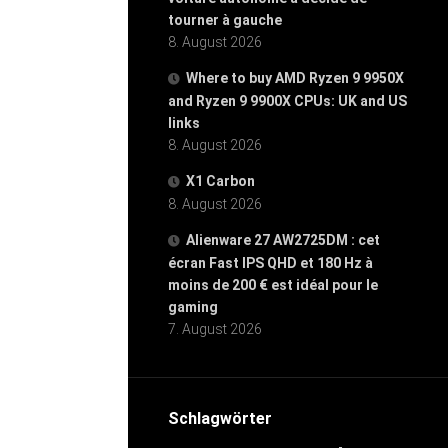
tourner à gauche
8. August 2026
Where to buy AMD Ryzen 9 9950X
and Ryzen 9 9900X CPUs: UK and US
links
8. August 2026
X1 Carbon
8. August 2026
Alienware 27 AW2725DM : cet
écran Fast IPS QHD et 180 Hz à
moins de 200 € est idéal pour le
gaming
7. August 2026
Schlagwörter