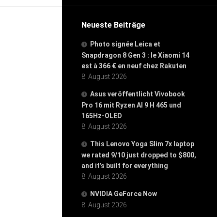
Neueste Beiträge
Photo signée Leica et
Snapdragon 8 Gen 3 : le Xiaomi 14
est à 366 € en neuf chez Rakuten
8. August 2026
Asus veröffentlicht Vivobook
Pro 16 mit Ryzen AI 9 H 465 und
165Hz-OLED
8. August 2026
This Lenovo Yoga Slim 7x laptop
we rated 9/10 just dropped to $800,
and it’s built for everything
8. August 2026
NVIDIA GeForce Now
8. August 2026