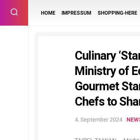
Skip
to
HOME
IMPRESSUM
SHOPPING-HERE
content
Culinary ‘Sta
Ministry of 
Gourmet Star 
Chefs to Sha
4. September 2024
NEW